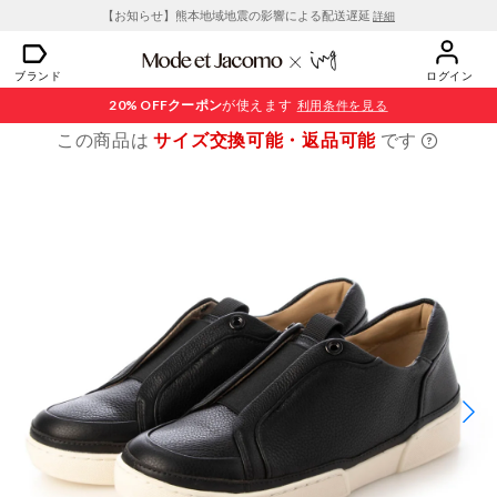
【お知らせ】熊本地域地震の影響による配送遅延
詳細
ブランド
ログイン
20% OFF
クーポン
が使えます
利用条件を見る
この商品は
サイズ交換可能・返品可能
です