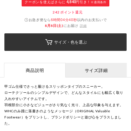
クーポンを使えばさらに
4,840
円引き！
※適用条件
242
ポイント還元
お急ぎ便なら
以内
のお支払いで
6時間04分39秒
8月8日(土)
にお届け
詳細
サイズ・色を選ぶ
商品説明
サイズ詳細
甲ゴム仕様でさっと履けるスリッポンタイプのスニーカー。
ローテクソールのシンプルデザインで、どんなスタイルにも幅広く取り
入れやすいアイテムです。
羽根部分に小さなビジューがさり気なく光り、上品な印象を与えます。
WHCのみ踵に落書きのようなメッセージ（ORIGINAL Valuable
Footwear）をプリントし、ブランドポリシーと遊び心をプラスしまし
た。