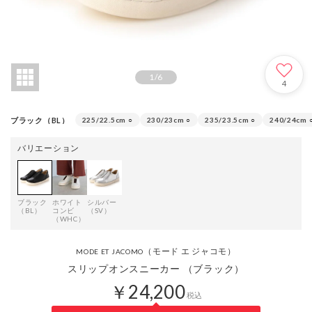
1
/
6
4
ブラック（BL）
225/22.5cm
○
230/23cm
○
235/23.5cm
○
240/24cm
バリエーション
ブラック
ホワイト
シルバー
（BL）
コンビ
（SV）
（WHC）
（モード エ ジャコモ）
MODE ET JACOMO
スリップオンスニーカー （ブラック）
￥24,200
税込