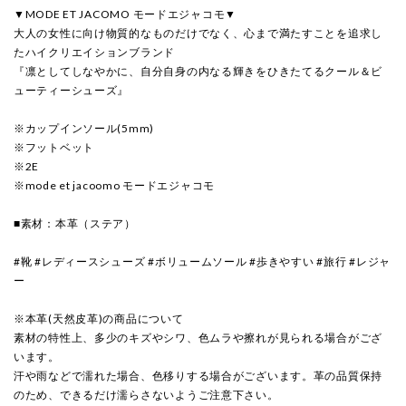
▼MODE ET JACOMO モードエジャコモ▼
大人の女性に向け物質的なものだけでなく、心まで満たすことを追求し
たハイクリエイションブランド
『凛としてしなやかに、自分自身の内なる輝きをひきたてるクール＆ビ
ューティーシューズ』
※カップインソール(5mm)
※フットベット
※2E
※mode et jacoomo モードエジャコモ
■素材：本革（ステア）
#靴 #レディースシューズ #ボリュームソール #歩きやすい #旅行 #レジャ
ー
※本革(天然皮革)の商品について
素材の特性上、多少のキズやシワ、色ムラや擦れが見られる場合がござ
います。
汗や雨などで濡れた場合、色移りする場合がございます。革の品質保持
のため、できるだけ濡らさないようご注意下さい。