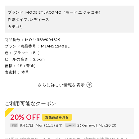
ブランド
:
MODE ET JACOMO
（モード エ ジャコモ）
性別タイプ
:
レディース
カテゴリ
:
商品番号
： MO445BW004829
ブランド商品番号
： MJAN51240 BL
色
： ブラック（BL）
ヒールの高さ
： 2.5cm
靴幅
： 2E（普通）
表素材
： 本革
さらに詳しい情報を表示
ご利用可能なクーポン
20
%
OFF
対象商品を見る
8月17日 (Mon) 11:59まで
26Renewal_Max20_20
期間
コード