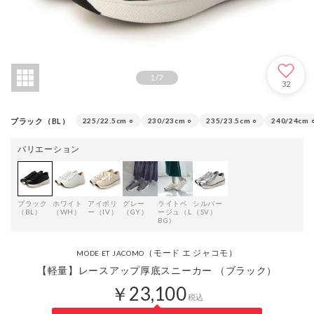
1
/
7
32
ブラック（BL）
225/22.5cm
○
230/23cm
○
235/23.5cm
○
240/24cm
バリエーション
ブラック
ホワイト
アイボリ
グレー
ライトベ
シルバー
（BL）
（WH）
ー（IV）
（GY）
ージュ（L
（SV）
BG）
（モード エ ジャコモ）
MODE ET JACOMO
【軽量】レースアップ厚底スニーカー （ブラック）
￥23,100
税込