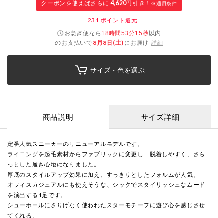
クーポンを使えばさらに
4,620
円引き！
※適用条件
231
ポイント還元
お急ぎ便なら
以内
18時間53分14秒
のお支払いで
8月8日(土)
にお届け
詳細
サイズ・色を選ぶ
商品説明
サイズ詳細
定番人気スニーカーのリニューアルモデルです。
ライニングを起毛素材からファブリックに変更し、脱着しやすく、さら
っとした履き心地になりました。
厚底のスタイルアップ効果に加え、すっきりとしたフォルムが人気。
オフィスカジュアルにも使えそうな、シックでスタイリッシュなムード
を演出する1足です。
シューホールにさりげなく使われたスターモチーフに遊び心を感じさせ
てくれる。