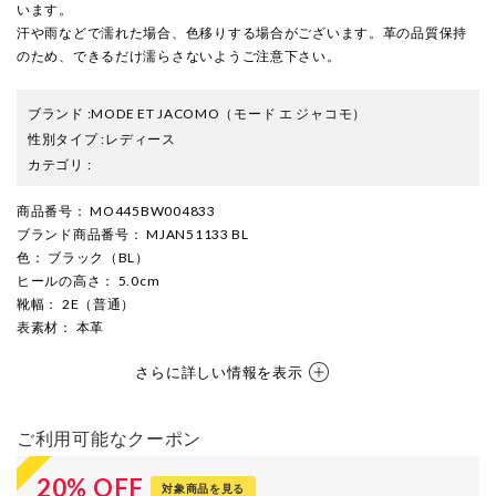
います。
汗や雨などで濡れた場合、色移りする場合がございます。革の品質保持
のため、できるだけ濡らさないようご注意下さい。
ブランド
:
MODE ET JACOMO
（モード エ ジャコモ）
性別タイプ
:
レディース
カテゴリ
:
商品番号
： MO445BW004833
ブランド商品番号
： MJAN51133 BL
色
： ブラック（BL）
ヒールの高さ
： 5.0cm
靴幅
： 2E（普通）
表素材
： 本革
さらに詳しい情報を表示
ご利用可能なクーポン
20
%
OFF
対象商品を見る