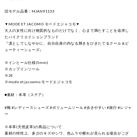
旧モデル品番：MJAN91133
▼MODE ET JACOMO モードエジャコモ▼
大人の女性に向け物質的なものだけでなく、心まで満たすことを追求し
たハイクリエイションブランド
『凛としてしなやかに、自分自身の内なる輝きをひきたてるクール＆ビ
ューティーシューズ』
※インヒール仕様(5mm)
※カップインソール
※2E
※mode et jacoomo モードエジャコモ
■素材：本革（ステア）
#靴 #レディースシューズ #ボリュームソール #歩きやすい #旅行 #レジャ
ー
※本革(天然皮革)の商品について
素材の特性上、多少のキズやシワ、色ムラや擦れが見られる場合がござ