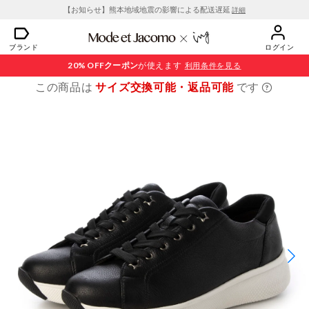
【お知らせ】熊本地域地震の影響による配送遅延
詳細
ブランド
ログイン
20% OFF
クーポン
が使えます
利用条件を見る
この商品は
サイズ交換可能・返品可能
です