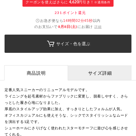
クーポンを使えばさらに
4,620
円引き！
※適用条件
231
ポイント還元
お急ぎ便なら
以内
14時間02分44秒
のお支払いで
8月8日(土)
にお届け
詳細
サイズ・色を選ぶ
商品説明
サイズ詳細
定番人気スニーカーのリニューアルモデルです。
ライニングを起毛素材からファブリックに変更し、脱着しやすく、さら
っとした履き心地になりました。
厚底のスタイルアップ効果に加え、すっきりとしたフォルムが人気。
オフィスカジュアルにも使えそうな、シックでスタイリッシュなムード
を演出する1足です。
シューホールにさりげなく使われたスターモチーフに遊び心を感じさせ
てくれる。