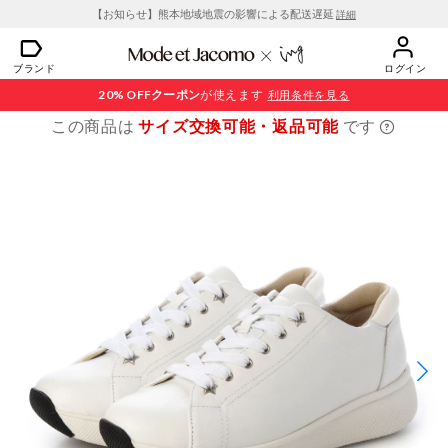
【お知らせ】熊本地域地震の影響による配送遅延
詳細
ブランド
ログイン
20% OFF
クーポン
が使えます
利用条件を見る
この商品は
サイズ交換可能・返品可能
です