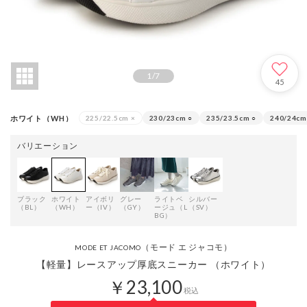
1
/
7
45
ホワイト（WH）
225/22.5cm
×
230/23cm
○
235/23.5cm
○
240/24cm
バリエーション
ブラック
ホワイト
アイボリ
グレー
ライトベ
シルバー
（BL）
（WH）
ー（IV）
（GY）
ージュ（L
（SV）
BG）
（モード エ ジャコモ）
MODE ET JACOMO
【軽量】レースアップ厚底スニーカー （ホワイト）
￥23,100
税込