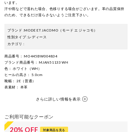
います。
汗や雨などで濡れた場合、色移りする場合がございます。革の品質保持
のため、できるだけ濡らさないようご注意下さい。
ブランド
:
MODE ET JACOMO
（モード エ ジャコモ）
性別タイプ
:
レディース
カテゴリ
:
商品番号
： MO445BW004834
ブランド商品番号
： MJAN51133 WH
色
： ホワイト（WH）
ヒールの高さ
： 5.0cm
靴幅
： 2E（普通）
表素材
： 本革
さらに詳しい情報を表示
ご利用可能なクーポン
20
%
OFF
対象商品を見る