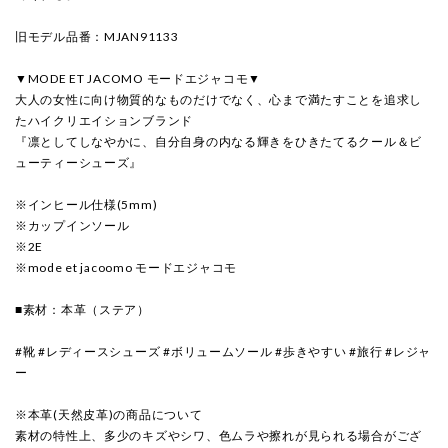
旧モデル品番：MJAN91133
▼MODE ET JACOMO モードエジャコモ▼
大人の女性に向け物質的なものだけでなく、心まで満たすことを追求し
たハイクリエイションブランド
『凛としてしなやかに、自分自身の内なる輝きをひきたてるクール＆ビ
ューティーシューズ』
※インヒール仕様(5mm)
※カップインソール
※2E
※mode et jacoomo モードエジャコモ
■素材：本革（ステア）
#靴 #レディースシューズ #ボリュームソール #歩きやすい #旅行 #レジャ
ー
※本革(天然皮革)の商品について
素材の特性上、多少のキズやシワ、色ムラや擦れが見られる場合がござ