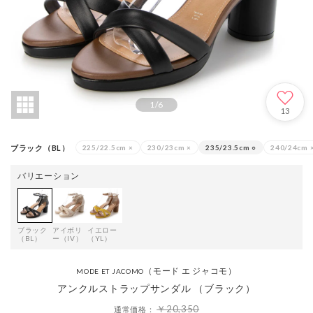
1
/
6
13
ブラック（BL）
225/22.5cm
×
230/23cm
×
235/23.5cm
○
240/24cm
バリエーション
ブラック
アイボリ
イエロー
（BL）
ー（IV）
（YL）
（モード エ ジャコモ）
MODE ET JACOMO
アンクルストラップサンダル （ブラック）
￥20,350
通常価格：