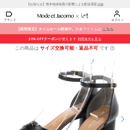
【お知らせ】熊本地域地震の影響による配送遅延
詳細
ブランド
ログイン
【期間限定】タイムセール開催中。
対象アイテムは
こちら
20% OFF
クーポン
が使えます
利用条件を見る
この商品は
サイズ交換可能・返品不可
です