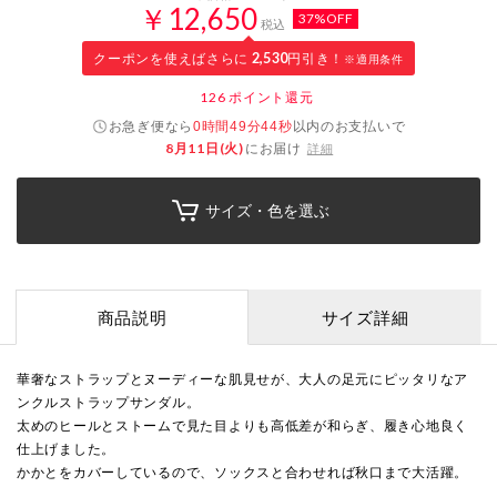
￥12,650
37%OFF
税込
クーポンを使えばさらに
2,530
円引き！
※適用条件
126
ポイント還元
お急ぎ便なら
以内
のお支払いで
0時間49分44秒
8月11日(火)
にお届け
詳細
サイズ・色を選ぶ
商品説明
サイズ詳細
華奢なストラップとヌーディーな肌見せが、大人の足元にピッタリなア
ンクルストラップサンダル。
太めのヒールとストームで見た目よりも高低差が和らぎ、履き心地良く
仕上げました。
かかとをカバーしているので、ソックスと合わせれば秋口まで大活躍。