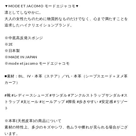
▼MODE ET JACOMO モードエジャコモ▼
凛としてしなやかに。
大人の女性たちのために物質的なものだけでなく、心まで満たすことを
追求したハイクリエイションブランド。
※中底高反発スポンジ
※2E
※日本製
※MADE IN JAPAN
※mode et jacomo モードエジャコモ
■素材：BL、IV・本革（ステア）／YL・本革（シープスエード＋ヌメ革
カーフ）
#靴 #レディースシューズ #サンダル #アンクルストラップサンダル #ス
トラップ #太ヒール #ヒールアップ #脚長 #歩きやすい #安定感 #リゾー
ト
※本革(天然皮革)の商品について
素材の特性上、多少のキズやシワ、色ムラや擦れが見られる場合がござ
います。