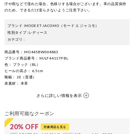
汗や雨などで濡れた場合、色移りする場合がございます。革の品質保持
のため、できるだけ濡らさないようご注意下さい。
ブランド
:
MODE ET JACOMO
（モード エ ジャコモ）
性別タイプ
:
レディース
カテゴリ
:
商品番号
： MO445BW004883
ブランド商品番号
： MJLF44117P BL
色
： ブラック（BL）
ヒールの高さ
： 6.5cm
靴幅
： 2E（普通）
表素材
： 本革
さらに詳しい情報を表示
ご利用可能なクーポン
20
%
OFF
対象商品を見る