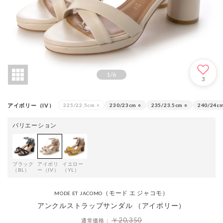
1
/
6
3
アイボリー（IV）
225/22.5cm
×
230/23cm
○
235/23.5cm
○
240/24c
バリエーション
ブラック
アイボリ
イエロー
（BL）
ー（IV）
（YL）
（モード エ ジャコモ）
MODE ET JACOMO
アンクルストラップサンダル （アイボリー）
￥20,350
通常価格：