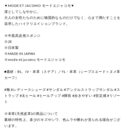
▼MODE ET JACOMO モードエジャコモ▼
凛としてしなやかに。
大人の女性たちのために物質的なものだけでなく、心まで満たすことを
追求したハイクリエイションブランド。
※中底高反発スポンジ
※2E
※日本製
※MADE IN JAPAN
※mode et jacomo モードエジャコモ
■素材：BL、IV・本革（ステア）／YL・本革（シープスエード＋ヌメ革
カーフ）
#靴 #レディースシューズ #サンダル #アンクルストラップサンダル #ス
トラップ #太ヒール #ヒールアップ #脚長 #歩きやすい #安定感 #リゾー
ト
※本革(天然皮革)の商品について
素材の特性上、多少のキズやシワ、色ムラや擦れが見られる場合がござ
います。