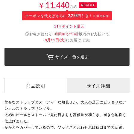
￥11,440
43%OFF
税込
クーポンを使えばさらに
2,288
円引き！
※適用条件
114
ポイント還元
お急ぎ便なら
以内
のお支払いで
1時間00分52秒
8月11日(火)
にお届け
詳細
サイズ・色を選ぶ
商品説明
サイズ詳細
華奢なストラップとヌーディーな肌見せが、大人の足元にピッタリなア
ンクルストラップサンダル。
太めのヒールとストームで見た目よりも高低差が和らぎ、履き心地良く
仕上げました。
かかとをカバーしているので、ソックスと合わせれば秋口まで大活躍。