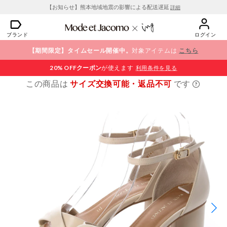
【お知らせ】熊本地域地震の影響による配送遅延
詳細
ブランド
ログイン
【期間限定】タイムセール開催中。
対象アイテムは
こちら
20% OFF
クーポン
が使えます
利用条件を見る
この商品は
サイズ交換可能・返品不可
です