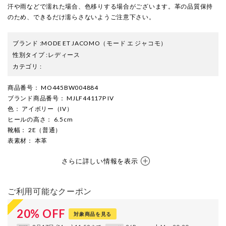
汗や雨などで濡れた場合、色移りする場合がございます。革の品質保持
のため、できるだけ濡らさないようご注意下さい。
ブランド
:
MODE ET JACOMO
（モード エ ジャコモ）
性別タイプ
:
レディース
カテゴリ
:
商品番号
： MO445BW004884
ブランド商品番号
： MJLF44117P IV
色
： アイボリー（IV）
ヒールの高さ
： 6.5cm
靴幅
： 2E（普通）
表素材
： 本革
さらに詳しい情報を表示
ご利用可能なクーポン
20
%
OFF
対象商品を見る