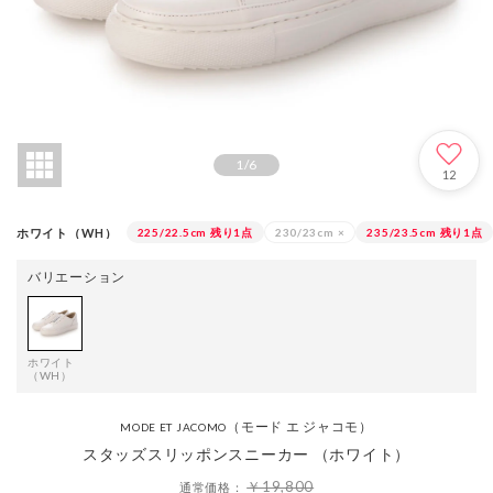
1
/
6
12
ホワイト（WH）
225/22.5cm
残り1点
230/23cm
×
235/23.5cm
残り1点
バリエーション
ホワイト
（WH）
（モード エ ジャコモ）
MODE ET JACOMO
スタッズスリッポンスニーカー （ホワイト）
￥19,800
通常価格：