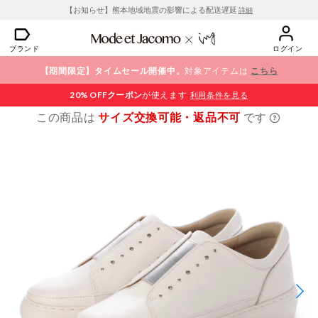
【お知らせ】熊本地域地震の影響による配送遅延
詳細
ブランド
ログイン
【期間限定】タイムセール開催中。
対象アイテムは
こちら
20% OFF
クーポン
が使えます
利用条件を見る
この商品は
サイズ交換可能・返品不可
です