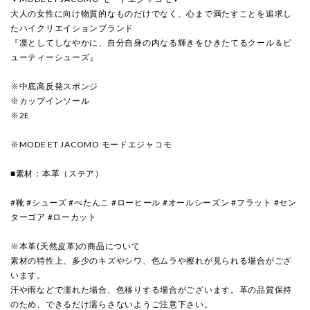
大人の女性に向け物質的なものだけでなく、心まで満たすことを追求し
たハイクリエイションブランド
『凛としてしなやかに、自分自身の内なる輝きをひきたてるクール＆ビ
ューティーシューズ』
※中底高反発スポンジ
※カップインソール
※2E
※MODE ET JACOMO モードエジャコモ
■素材：本革（ステア）
#靴 #シューズ #ぺたんこ #ローヒール #オールシーズン #フラット #セン
ターゴア #ローカット
※本革(天然皮革)の商品について
素材の特性上、多少のキズやシワ、色ムラや擦れが見られる場合がござ
います。
汗や雨などで濡れた場合、色移りする場合がございます。革の品質保持
のため、できるだけ濡らさないようご注意下さい。