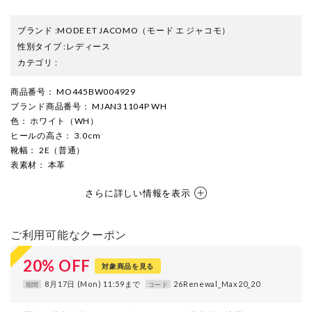
ブランド
:
MODE ET JACOMO
（モード エ ジャコモ）
性別タイプ
:
レディース
カテゴリ
:
商品番号
： MO445BW004929
ブランド商品番号
： MJAN31104P WH
色
： ホワイト（WH）
ヒールの高さ
： 3.0cm
靴幅
： 2E（普通）
表素材
： 本革
さらに詳しい情報を表示
ご利用可能なクーポン
20
%
OFF
対象商品を見る
8月17日 (Mon) 11:59まで
26Renewal_Max20_20
期間
コード