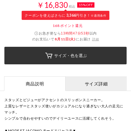
￥16,830
15%OFF
税込
クーポンを使えばさらに
3,366
円引き！
※適用条件
168
ポイント還元
お急ぎ便なら
以内
13時間47分52秒
のお支払いで
8月11日(火)
にお届け
詳細
サイズ・色を選ぶ
商品説明
サイズ詳細
スタッズとビジューがアクセントのスリッポンスニーカー。
上質なレザーとスタッズ使いがカジュアルになり過ぎない大人の足元に
マッチ。
シンプルで合わせやすいのでデイリーユースに活躍してくれそう。
▼MODE ET JACOMO モードエジャコモ▼