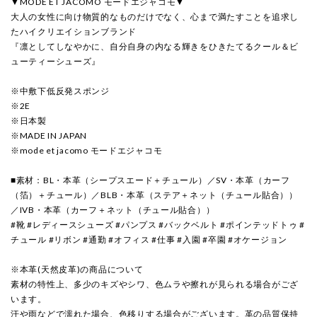
▼MODE ET JACOMO モードエジャコモ▼
大人の女性に向け物質的なものだけでなく、心まで満たすことを追求し
たハイクリエイションブランド
『凛としてしなやかに、自分自身の内なる輝きをひきたてるクール＆ビ
ューティーシューズ』
※中敷下低反発スポンジ
※2E
※日本製
※MADE IN JAPAN
※mode et jacomo モードエジャコモ
■素材：BL・本革（シープスエード＋チュール）／SV・本革（カーフ
（箔）＋チュール）／BLB・本革（ステア＋ネット（チュール貼合））
／IVB・本革（カーフ＋ネット（チュール貼合））
#靴 #レディースシューズ #パンプス #バックベルト #ポインテッドトゥ #
チュール #リボン #通勤 #オフィス #仕事 #入園 #卒園 #オケージョン
※本革(天然皮革)の商品について
素材の特性上、多少のキズやシワ、色ムラや擦れが見られる場合がござ
います。
汗や雨などで濡れた場合、色移りする場合がございます。革の品質保持