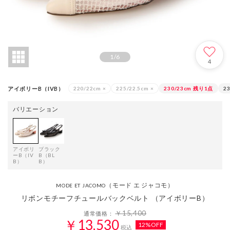
1
/
6
4
アイボリーB（IVB）
220/22cm
×
225/22.5cm
×
230/23cm
残り1点
23
バリエーション
アイボリ
ブラック
ーB（IV
B（BL
B）
B）
（モード エ ジャコモ）
MODE ET JACOMO
リボンモチーフチュールバックベルト （アイボリーB）
￥15,400
通常価格：
￥13,530
12%OFF
税込