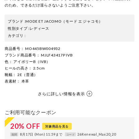
のため、できるだけ濡らさないようご注意下さい。
ブランド
:
MODE ET JACOMO
（モード エ ジャコモ）
性別タイプ
:
レディース
カテゴリ
:
商品番号
： MO445BW004932
ブランド商品番号
： MJLF43417P IVB
色
： アイボリーB（IVB）
ヒールの高さ
： 2.5cm
靴幅
： 2E（普通）
表素材
： 本革
さらに詳しい情報を表示
ご利用可能なクーポン
20
%
OFF
対象商品を見る
8月17日 (Mon) 11:59まで
26Renewal_Max20_20
期間
コード