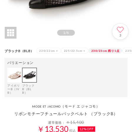
1
/
6
3
ブラックB（BLB）
220/22cm
×
225/22.5cm
×
230/23cm
残り1点
235
バリエーション
アイボリ
ブラック
ーB（IV
B（BL
B）
B）
（モード エ ジャコモ）
MODE ET JACOMO
リボンモチーフチュールバックベルト （ブラックB）
￥15,400
通常価格：
￥13,530
12%OFF
税込