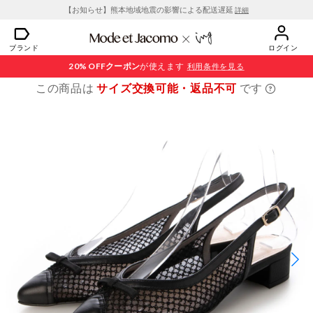
【お知らせ】熊本地域地震の影響による配送遅延
詳細
ブランド
ログイン
20% OFF
クーポン
が使えます
利用条件を見る
この商品は
サイズ交換可能・返品不可
です