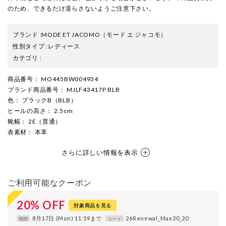
のため、できるだけ濡らさないようご注意下さい。
ブランド
:
MODE ET JACOMO
（モード エ ジャコモ）
性別タイプ
:
レディース
カテゴリ
:
商品番号
： MO445BW004934
ブランド商品番号
： MJLF43417P BLB
色
： ブラックB（BLB）
ヒールの高さ
： 2.5cm
靴幅
： 2E（普通）
表素材
： 本革
さらに詳しい情報を表示
ご利用可能なクーポン
20
%
OFF
対象商品を見る
8月17日 (Mon) 11:59まで
26Renewal_Max20_20
期間
コード