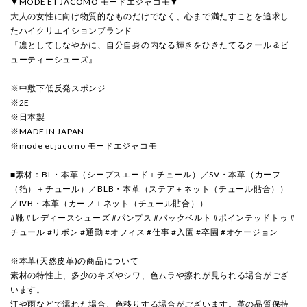
▼MODE ET JACOMO モードエジャコモ▼
大人の女性に向け物質的なものだけでなく、心まで満たすことを追求し
たハイクリエイションブランド
『凛としてしなやかに、自分自身の内なる輝きをひきたてるクール＆ビ
ューティーシューズ』
※中敷下低反発スポンジ
※2E
※日本製
※MADE IN JAPAN
※mode et jacomo モードエジャコモ
■素材：BL・本革（シープスエード＋チュール）／SV・本革（カーフ
（箔）＋チュール）／BLB・本革（ステア＋ネット（チュール貼合））
／IVB・本革（カーフ＋ネット（チュール貼合））
#靴 #レディースシューズ #パンプス #バックベルト #ポインテッドトゥ #
チュール #リボン #通勤 #オフィス #仕事 #入園 #卒園 #オケージョン
※本革(天然皮革)の商品について
素材の特性上、多少のキズやシワ、色ムラや擦れが見られる場合がござ
います。
汗や雨などで濡れた場合、色移りする場合がございます。革の品質保持