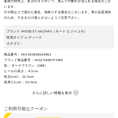
素材の特性上、多少のキズやシワ、色ムラや擦れが見られる場合がござ
います。
汗や雨などで濡れた場合、色移りする場合がございます。革の品質保持
のため、できるだけ濡らさないようご注意下さい。
ブランド
:
MODE ET JACOMO
（モード エ ジャコモ）
性別タイプ
:
レディース
カテゴリ
:
商品番号
： MO445BW004981
ブランド商品番号
： MJLF38087P DBR
色
： ダークブラウン（DBR）
ヒールの高さ
： 4.5cm
筒丈(cm)
： 12.0cm
筒周り(cm)
： 20.0cm
さらに詳しい情報を表示
ご利用可能なクーポン