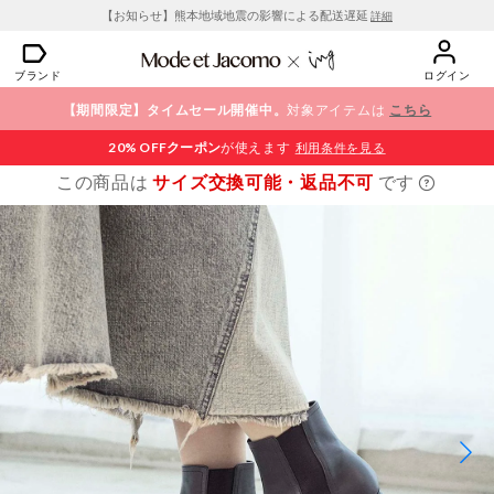
【お知らせ】熊本地域地震の影響による配送遅延
詳細
ブランド
ログイン
【期間限定】タイムセール開催中。
対象アイテムは
こちら
20% OFF
クーポン
が使えます
利用条件を見る
この商品は
サイズ交換可能・返品不可
です