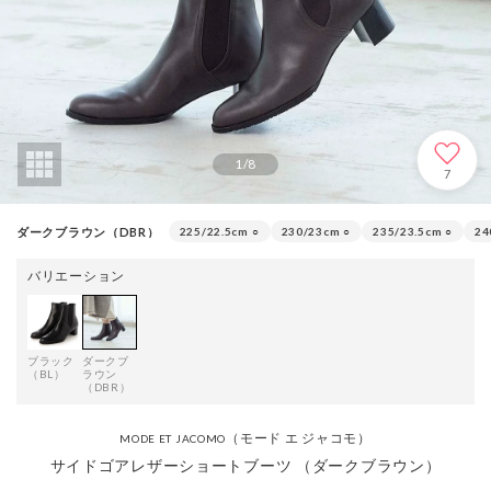
1
/
8
7
ダークブラウン（DBR）
225/22.5cm
○
230/23cm
○
235/23.5cm
○
24
バリエーション
ブラック
ダークブ
（BL）
ラウン
（DBR）
（モード エ ジャコモ）
MODE ET JACOMO
サイドゴアレザーショートブーツ （ダークブラウン）