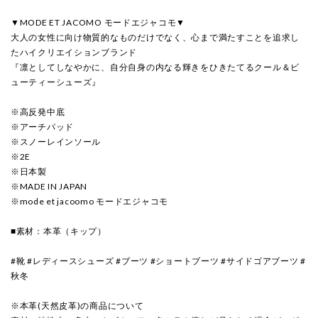
▼MODE ET JACOMO モードエジャコモ▼
大人の女性に向け物質的なものだけでなく、心まで満たすことを追求し
たハイクリエイションブランド
『凛としてしなやかに、自分自身の内なる輝きをひきたてるクール＆ビ
ューティーシューズ』
※高反発中底
※アーチパッド
※スノーレインソール
※2E
※日本製
※MADE IN JAPAN
※mode et jacoomo モードエジャコモ
■素材：本革（キップ）
#靴 #レディースシューズ #ブーツ #ショートブーツ #サイドゴアブーツ #
秋冬
※本革(天然皮革)の商品について