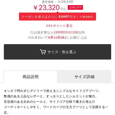
￥29,150
通常価格：
￥23,320
20%OFF
税込
クーポンを使えばさらに
4,664
円引き！
※適用条件
233
ポイント還元
お急ぎ便なら
以内
18時間09分17秒
のお支払いで
8月11日(火)
にお届け
詳細
サイズ・色を選ぶ
商品説明
サイズ詳細
オンオフ問わずにデイリーで使えるシンプルなサイドゴアブーツ。
艶感のある上品なレザーと、すっきりとしたシルエットが魅力。
安定感のある太めのヒールと、サイドゴア仕様で履き心地も◎
コーディネートしやすく、ワードローブの主力ブーツとして活躍する一
足。