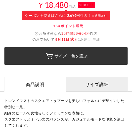
￥18,480
20%OFF
税込
クーポンを使えばさらに
3,696
円引き！
※適用条件
184
ポイント還元
お急ぎ便なら
以内
15時間59分53秒
のお支払いで
8月11日(火)
にお届け
詳細
サイズ・色を選ぶ
商品説明
サイズ詳細
トレンドマストのスクエアトゥブーツを美しいフォルムにデザインした
特別な一足。
細身のヒールで女性らしくフェミニンな表情に。
スクエアトゥとミドル丈のバランスが、カジュアルモードな印象を演出
してくれます。