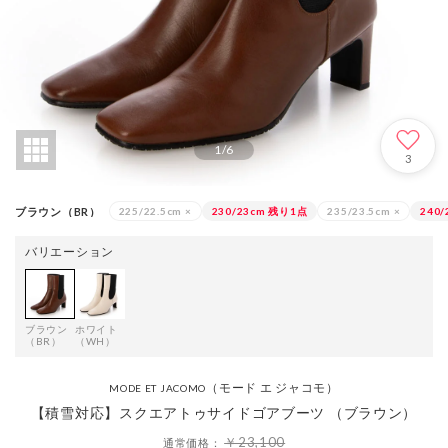
1
/
6
3
ブラウン（BR）
225/22.5cm
×
230/23cm
残り1点
235/23.5cm
×
240/
バリエーション
ブラウン
ホワイト
（BR）
（WH）
（モード エ ジャコモ）
MODE ET JACOMO
【積雪対応】スクエアトゥサイドゴアブーツ （ブラウン）
￥23,100
通常価格：