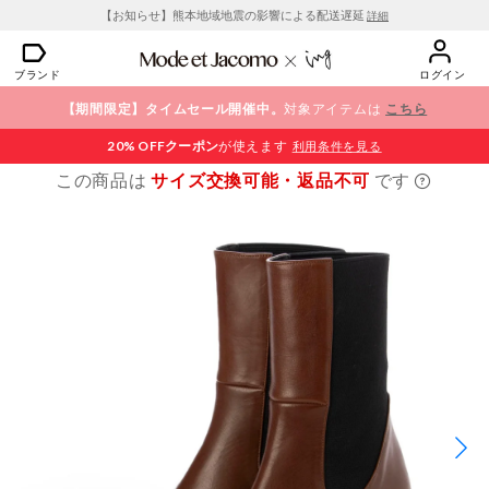
【お知らせ】熊本地域地震の影響による配送遅延
詳細
ブランド
ログイン
【期間限定】タイムセール開催中。
対象アイテムは
こちら
20% OFF
クーポン
が使えます
利用条件を見る
この商品は
サイズ交換可能・返品不可
です