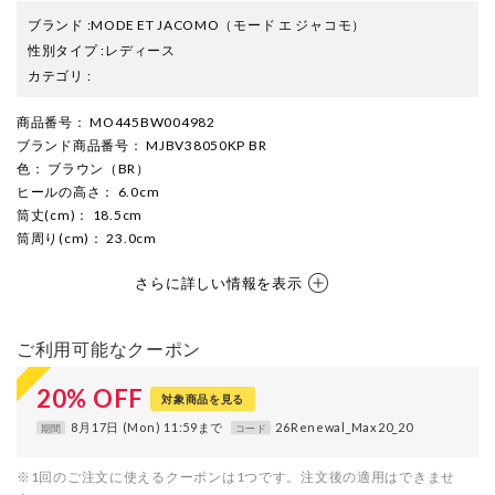
ブランド
:
MODE ET JACOMO
（モード エ ジャコモ）
性別タイプ
:
レディース
カテゴリ
:
商品番号
： MO445BW004982
ブランド商品番号
： MJBV38050KP BR
色
： ブラウン（BR）
ヒールの高さ
： 6.0cm
筒丈(cm)
： 18.5cm
筒周り(cm)
： 23.0cm
さらに詳しい情報を表示
ご利用可能なクーポン
20
%
OFF
対象商品を見る
8月17日 (Mon) 11:59まで
26Renewal_Max20_20
期間
コード
※1回のご注文に使えるクーポンは1つです。注文後の適用はできませ