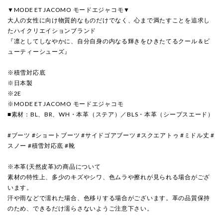
▼MODE ET JACOMO モードエジャコモ▼
大人の女性に向け物質的なものだけでなく、心まで満たすことを追求し
たハイクリエイションブランド
『凛としてしなやかに、自分自身の内なる輝きをひきたてるクール＆ビ
ューティーシューズ』
※積雪対応底
※日本製
※2E
※MODE ET JACOMO モードエジャコモ
■素材：BL、BR、WH・本革（ステア）／BLS・本革（シープスエード）
#ブーツ #ショートブーツ #サイドゴアブーツ #スクエアトゥ #ミドル丈 #
スノー #積雪対応底 #靴
※本革(天然皮革)の商品について
素材の特性上、多少のキズやシワ、色ムラや擦れが見られる場合がござ
います。
汗や雨などで濡れた場合、色移りする場合がございます。革の品質保持
のため、できるだけ濡らさないようご注意下さい。