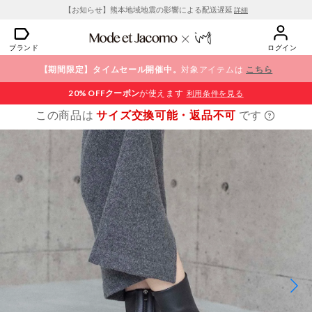
【お知らせ】熊本地域地震の影響による配送遅延
詳細
ブランド
ログイン
【期間限定】タイムセール開催中。
対象アイテムは
こちら
20% OFF
クーポン
が使えます
利用条件を見る
この商品は
サイズ交換可能・返品不可
です