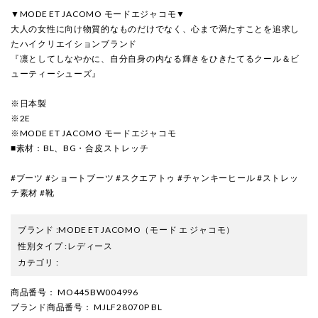
▼MODE ET JACOMO モードエジャコモ▼
大人の女性に向け物質的なものだけでなく、心まで満たすことを追求し
たハイクリエイションブランド
『凛としてしなやかに、自分自身の内なる輝きをひきたてるクール＆ビ
ューティーシューズ』
※日本製
※2E
※MODE ET JACOMO モードエジャコモ
■素材：BL、BG・合皮ストレッチ
#ブーツ #ショートブーツ #スクエアトゥ #チャンキーヒール #ストレッ
チ素材 #靴
ブランド
:
MODE ET JACOMO
（モード エ ジャコモ）
性別タイプ
:
レディース
カテゴリ
:
商品番号
： MO445BW004996
ブランド商品番号
： MJLF28070P BL