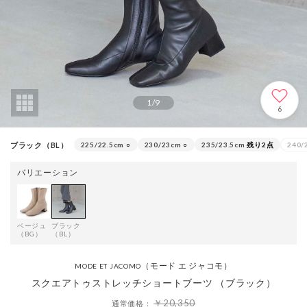
1
/
9
6
ブラック（BL）
225/22.5cm
○
230/23cm
○
235/23.5cm
残り2点
240/
バリエーション
ベージュ
ブラック
（BG）
（BL）
（モード エ ジャコモ）
MODE ET JACOMO
スクエアトゥストレッチショートブーツ （ブラック）
￥20,350
通常価格：