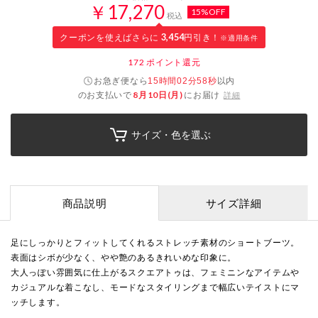
￥17,270
15%OFF
税込
クーポンを使えばさらに
3,454
円引き！
※適用条件
172
ポイント還元
お急ぎ便なら
以内
15時間02分57秒
のお支払いで
8月10日(月)
にお届け
詳細
サイズ・色を選ぶ
商品説明
サイズ詳細
足にしっかりとフィットしてくれるストレッチ素材のショートブーツ。
表面はシボが少なく、やや艶のあるきれいめな印象に。
大人っぽい雰囲気に仕上がるスクエアトゥは、フェミニンなアイテムや
カジュアルな着こなし、モードなスタイリングまで幅広いテイストにマ
ッチします。