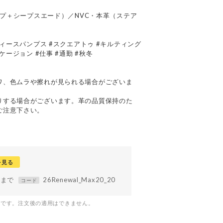
シープ＋シープスエード）／NVC・本革（ステア
ディースパンプス #スクエアトゥ #キルティング
ケージョン #仕事 #通勤 #秋冬
て
ワ、色ムラや擦れが見られる場合がございま
りする場合がございます。革の品質保持のた
ご注意下さい。
を見る
59まで
26Renewal_Max20_20
コード
つです。注文後の適用はできません。