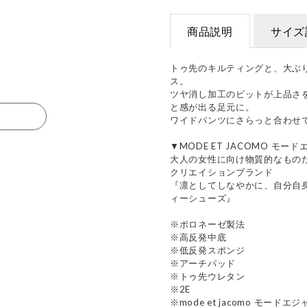
商品説明
サイズ
トゥ先のキルティングと、大ぶ
ス。
ツヤ消し加工のビットが上品さ
と感が出る足元に。
る
ワイドパンツにさらっと合わせ
▼MODE ET JACOMO モー
大人の女性に向け物質的なもの
クリエイションブランド
『凛としてしなやかに、自分自
ィーシューズ』
※ボロネーゼ製法
※高反発中底
※低反発スポンジ
※アーチパッド
※トゥ先ウレタン
※2E
※mode et jacomo モードエ