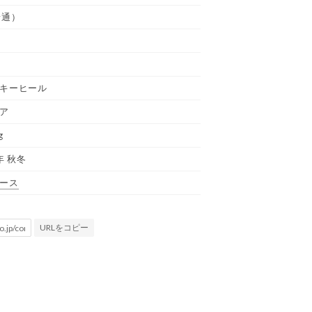
普通）
キーヒール
ア
g
年 秋冬
ース
URLをコピー