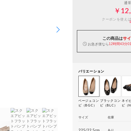
通
￥12,
クーポンを使え
この商品は
サイ
お急ぎ便なら
12時間43分0
バリエーション
ベージュコン
ブラックコン
ネイ
ビ（BGC）
ビ（BLC）
ビ（N
サイズ
在庫
225/22.5cm
あり