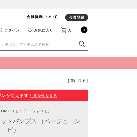
会員特典について
会員登録
ログイン
お気に入り
カート
0
[ 前に戻る ]
ポン
が使えます
利用条件を見る
ACOMO
（モード エ ジャコモ）
ットパンプス （ベージュコン
ビ）