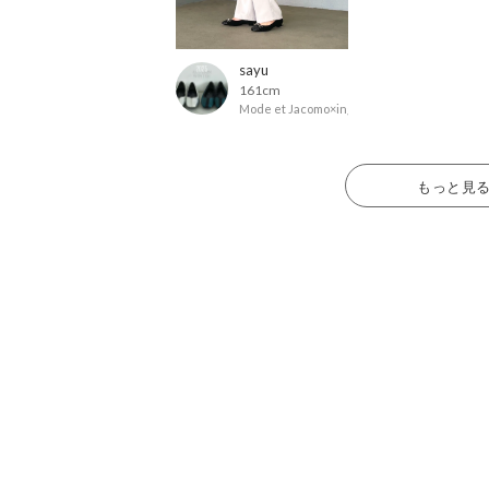
sayu
161cm
Mode et Jacomo×ing
もっと見