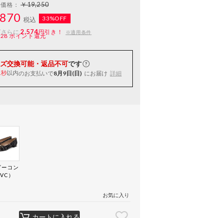
￥19,250
常価格：
870
33%OFF
税込
2,574
ばさらに
円引き！
※適用条件
128
ポイント還元
ズ交換可能・返品不可
です
以内
のお支払いで
8月9日(日)
にお届け
詳細
1秒
ビーコン
VC）
お気に入り
カートに入れる