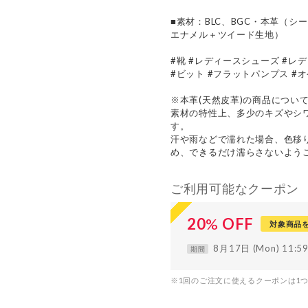
■素材：BLC、BGC・本革（
エナメル＋ツイード生地）
#靴 #レディースシューズ #レ
#ビット #フラットパンプス #オ
※本革(天然皮革)の商品につい
素材の特性上、多少のキズやシ
す。
汗や雨などで濡れた場合、色移
め、できるだけ濡らさないよう
ご利用可能なクーポン
20
%
OFF
対象商品
8月17日 (Mon) 11:
期間
※1回のご注文に使えるクーポンは1