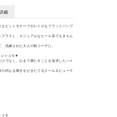
詳細
りなビットモチーフがレトロなフラットパンプ
をプラスし、カジュアルなヒール高でもきちん
て、洗練された大人の秋コーデに。
ドエジャコモ▼
だけでなく、心まで満たすことを追求したハイ
身の内なる輝きをひきたてるクール＆ビューテ
ジャコモ