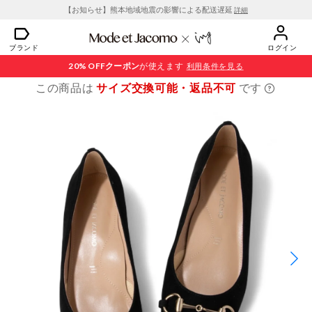
【お知らせ】熊本地域地震の影響による配送遅延
詳細
ブランド
ログイン
20% OFF
クーポン
が使えます
利用条件を見る
この商品は
サイズ交換可能・返品不可
です