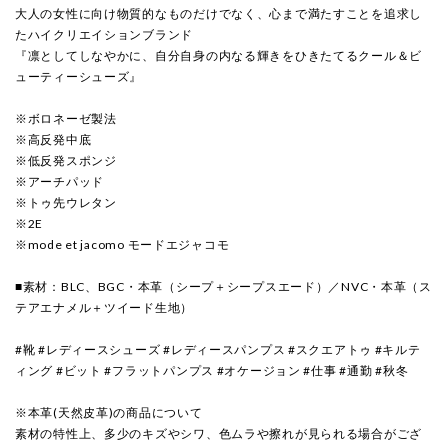
大人の女性に向け物質的なものだけでなく、心まで満たすことを追求し
たハイクリエイションブランド
『凛としてしなやかに、自分自身の内なる輝きをひきたてるクール＆ビ
ューティーシューズ』
※ボロネーゼ製法
※高反発中底
※低反発スポンジ
※アーチパッド
※トゥ先ウレタン
※2E
※mode et jacomo モードエジャコモ
■素材：BLC、BGC・本革（シープ＋シープスエード）／NVC・本革（ス
テアエナメル＋ツイード生地）
#靴 #レディースシューズ #レディースパンプス #スクエアトゥ #キルテ
ィング #ビット #フラットパンプス #オケージョン #仕事 #通勤 #秋冬
※本革(天然皮革)の商品について
素材の特性上、多少のキズやシワ、色ムラや擦れが見られる場合がござ