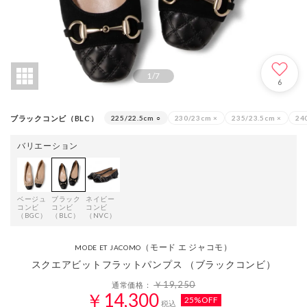
1
/
7
6
ブラックコンビ（BLC）
225/22.5cm
○
230/23cm
×
235/23.5cm
×
24
バリエーション
ベージュ
ブラック
ネイビー
コンビ
コンビ
コンビ
（BGC）
（BLC）
（NVC）
（モード エ ジャコモ）
MODE ET JACOMO
スクエアビットフラットパンプス （ブラックコンビ）
￥19,250
通常価格：
￥14,300
25%OFF
税込