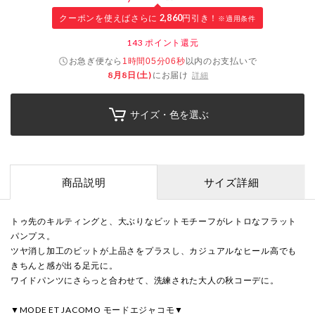
クーポンを使えばさらに
2,860
円引き！
※適用条件
143
ポイント還元
お急ぎ便なら
以内
のお支払いで
1時間05分05秒
8月8日(土)
にお届け
詳細
サイズ・色を選ぶ
商品説明
サイズ詳細
トゥ先のキルティングと、大ぶりなビットモチーフがレトロなフラット
パンプス。
ツヤ消し加工のビットが上品さをプラスし、カジュアルなヒール高でも
きちんと感が出る足元に。
ワイドパンツにさらっと合わせて、洗練された大人の秋コーデに。
▼MODE ET JACOMO モードエジャコモ▼