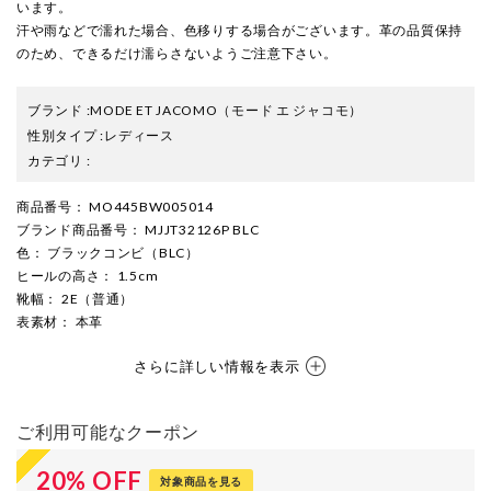
います。
汗や雨などで濡れた場合、色移りする場合がございます。革の品質保持
のため、できるだけ濡らさないようご注意下さい。
ブランド
:
MODE ET JACOMO
（モード エ ジャコモ）
性別タイプ
:
レディース
カテゴリ
:
商品番号
： MO445BW005014
ブランド商品番号
： MJJT32126P BLC
色
： ブラックコンビ（BLC）
ヒールの高さ
： 1.5cm
靴幅
： 2E（普通）
表素材
： 本革
さらに詳しい情報を表示
ご利用可能なクーポン
20
%
OFF
対象商品を見る