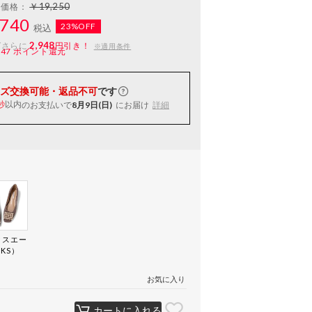
￥19,250
常価格：
740
23%OFF
税込
2,948
ばさらに
円引き！
※適用条件
147
ポイント還元
ズ交換可能・返品不可
です
以内
のお支払いで
8月9日(日)
にお届け
詳細
秒
クスエー
KS）
お気に入り
カートに入れる