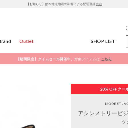
【お知らせ】熊本地域地震の影響による配送遅延
詳細
Brand
Outlet
SHOP LIST
【期間限定】タイムセール開催中。
対象アイテムは
こちら
20% OFF
クー
MODE ET J
アシンメトリービジ
ッ