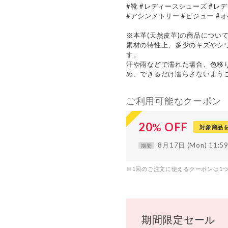
#靴 #レディースシューズ #レ
#アシンメトリー #ビジュー #オ
※本革(天然皮革)の商品につい
素材の特性上、多少のキズやシ
す。
汗や雨などで濡れた場合、色移
め、できるだけ濡らさないよう
ご利用可能なクーポン
20
%
OFF
対象商品
8月17日 (Mon) 11:
期間
※1回のご注文に使えるクーポンは1
期間限定セール