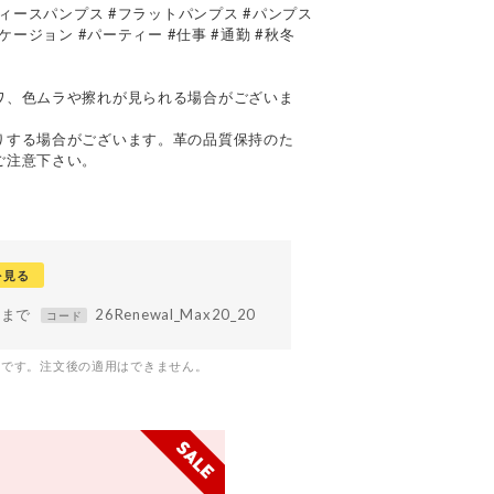
ディースパンプス #フラットパンプス #パンプス
ケージョン #パーティー #仕事 #通勤 #秋冬
て
ワ、色ムラや擦れが見られる場合がございま
りする場合がございます。革の品質保持のた
ご注意下さい。
を見る
59まで
26Renewal_Max20_20
コード
つです。注文後の適用はできません。