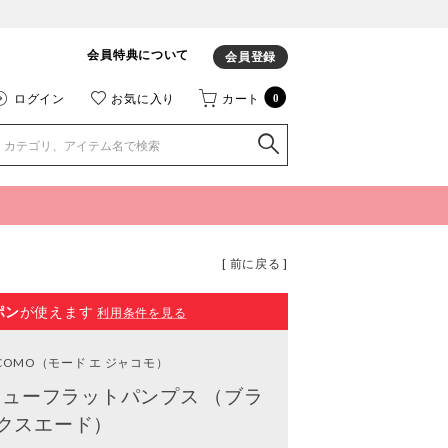
会員特典について
会員登録
ログイン
お気に入り
カート
0
[ 前に戻る ]
ポン
が使えます
利用条件を見る
ACOMO
（モード エ ジャコモ）
ューフラットパンプス （ブラ
クスエード）