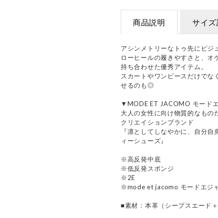
商品説明
サイズ
アシンメトリーなトゥ先にビジ
ローヒールの履きやすさと、オ
持ち合わせた優秀アイテム。
スカートやワンピースだけでな
せるのも◎
▼MODE ET JACOMO モー
大人の女性に向け物質的なもの
クリエイションブランド
『凛としてしなやかに、自分自
ィーシューズ』
※高反発中底
※低反発スポンジ
※2E
※mode et jacomo モードエ
■素材：本革（シープスエード