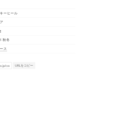
キーヒール
ア
g
年 秋冬
ース
URLをコピー