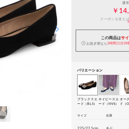
通
￥14,
クーポンを使え
この商品は
サイ
お急ぎ便なら
1時間11分27
バリエーション
ブラックスエ
ネイビースエ
オー
ード（BLS）
ード（NVS）
ド（O
サイズ
在庫
225/22.5cm
あり