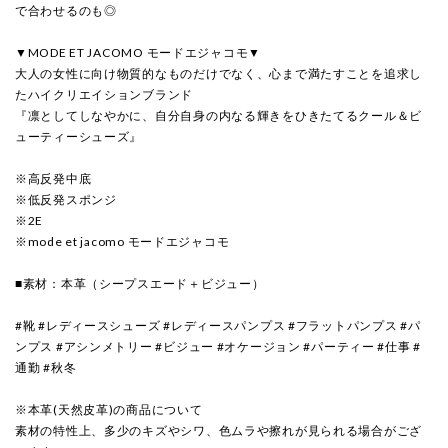
で合わせるのも◎
▼MODE ET JACOMO モードエジャコモ▼
大人の女性に向け物質的なものだけでなく、心まで満たすことを追求し
たハイクリエイションブランド
『凛としてしなやかに、自分自身の内なる輝きをひきたてるクール＆ビ
ューティーシューズ』
※高反発中底
※低反発スポンジ
※2E
※mode et jacomo モードエジャコモ
■素材：本革（シープスエード＋ビジュー）
#靴 #レディースシューズ #レディースパンプス #フラットパンプス #パ
ンプス #アシンメトリー #ビジュー #オケージョン #パーティー #仕事 #
通勤 #秋冬
※本革(天然皮革)の商品について
素材の特性上、多少のキズやシワ、色ムラや擦れが見られる場合がござ