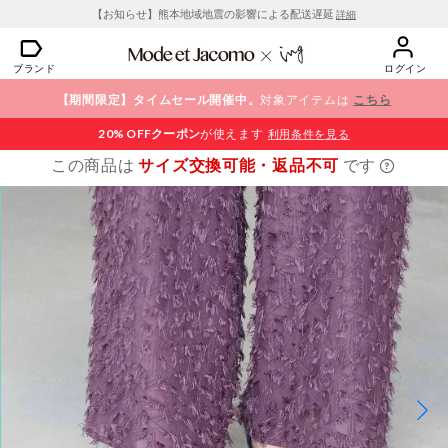
【お知らせ】熊本地域地震の影響による配送遅延
詳細
ブランド
ログイン
【期間限定】タイムセール開催中。
対象アイテムは
こちら
20% OFF
クーポン
が使えます
利用条件を見る
この商品は
サイズ交換可能・返品不可
です