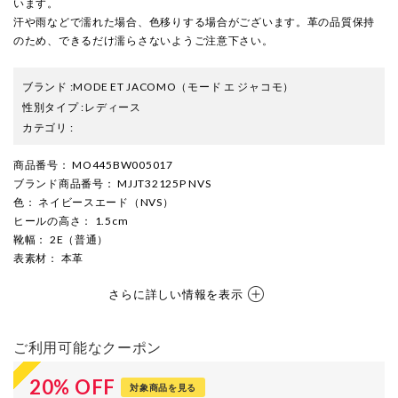
います。
汗や雨などで濡れた場合、色移りする場合がございます。革の品質保持
のため、できるだけ濡らさないようご注意下さい。
ブランド
:
MODE ET JACOMO
（モード エ ジャコモ）
性別タイプ
:
レディース
カテゴリ
:
商品番号
： MO445BW005017
ブランド商品番号
： MJJT32125P NVS
色
： ネイビースエード（NVS）
ヒールの高さ
： 1.5cm
靴幅
： 2E（普通）
表素材
： 本革
さらに詳しい情報を表示
ご利用可能なクーポン
20
%
OFF
対象商品を見る