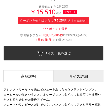
￥19,250
通常価格：
￥15,510
19%OFF
税込
クーポンを使えばさらに
3,102
円引き！
※適用条件
155
ポイント還元
お急ぎ便なら
以内
のお支払いで
5時間52分04秒
8月10日(月)
にお届け
詳細
サイズ・色を選ぶ
商品説明
サイズ詳細
アシンメトリーなトゥ先にビジューをあしらったフラットパンプス。
ローヒールの履きやすさと、オケージョンスタイルにも対応できる華や
かさを持ち合わせた優秀アイテム。
スカートやワンピースだけでなく、パンツスタイルにアクセサリー感覚