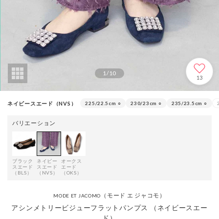
1
/
10
13
ネイビースエード（NVS）
225/22.5cm
○
230/23cm
○
235/23.5cm
○
バリエーション
ブラック
ネイビー
オークス
スエード
スエード
エード
（BLS）
（NVS）
（OKS）
（モード エ ジャコモ）
MODE ET JACOMO
アシンメトリービジューフラットパンプス （ネイビースエー
ド）