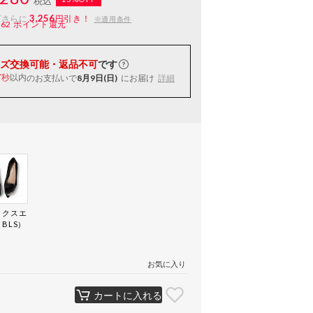
税込
3,256
ばさらに
円引き！
※適用条件
162
ポイント還元
ズ交換可能・返品不可
です
以内
のお支払いで
8月9日(日)
にお届け
詳細
6秒
ックスエ
BLS）
お気に入り
カートに入れる