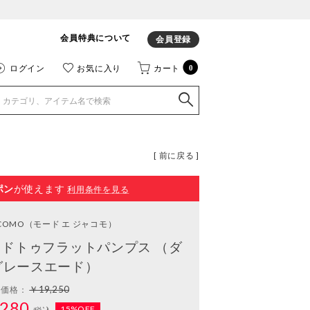
会員特典について
会員登録
ログイン
お気に入り
カート
0
[ 前に戻る ]
ポン
が使えます
利用条件を見る
ACOMO
（モード エ ジャコモ）
ドトゥフラットパンプス （ダ
グレースエード）
￥19,250
常価格：
280
15%OFF