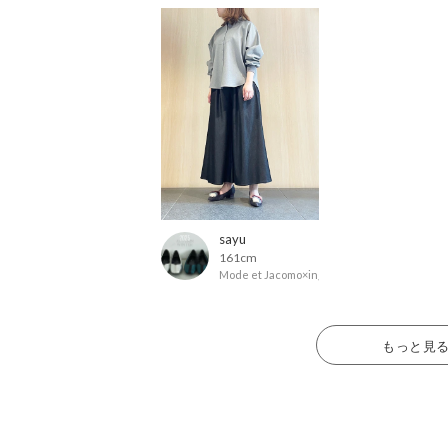
sayu
161cm
Mode et Jacomo×ing
もっと見