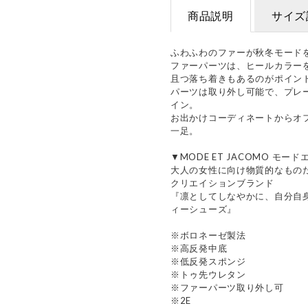
商品説明
サイズ
ふわふわのファーが秋冬モード
ファーパーツは、ヒールカラー
且つ落ち着きもあるのがポイン
パーツは取り外し可能で、プレー
イン。
お出かけコーディネートからオ
一足。
▼MODE ET JACOMO モー
大人の女性に向け物質的なもの
クリエイションブランド
『凛としてしなやかに、自分自
ィーシューズ』
※ボロネーゼ製法
※高反発中底
※低反発スポンジ
※トゥ先ウレタン
※ファーパーツ取り外し可
※2E