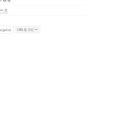
年 秋冬
ース
URLをコピー