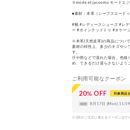
※mode et jacoomo モード
■素材：本革（シープスエード
#靴 #レディースシューズ #レ
ー #ポインテッドトゥ #オケージ
※本革(天然皮革)の商品につい
素材の特性上、多少のキズやシ
す。
汗や雨などで濡れた場合、色移
め、できるだけ濡らさないよう
ご利用可能なクーポン
20
%
OFF
対象商品
8月17日 (Mon) 11:
期間
※1回のご注文に使えるクーポンは1