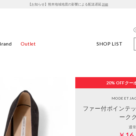
【お知らせ】熊本地域地震の影響による配送遅延
詳細
Brand
Outlet
SHOP LIST
20% OFF
クー
MODE ET J
ファー付ポインテッ
ーク
通
￥16,