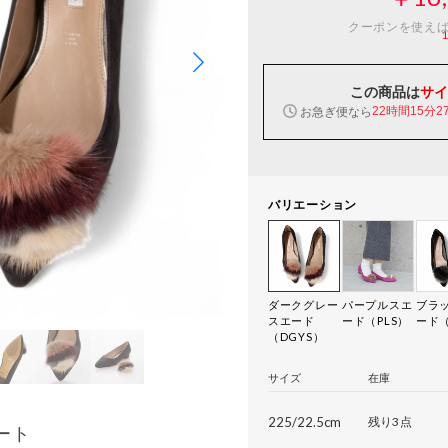
クーポンを使え
この商品は
サイ
お急ぎ便なら
22時間15分2
バリエーション
ダークグレー
パープルスエ
ブラ
スエード
ード（PLS）
ード（
（DGYS）
サイズ
在庫
225/22.5cm
残り3点
ート