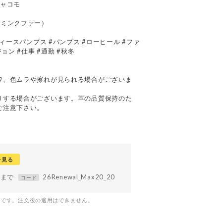
エジャコモ
＋ミンクファー）
ディースパンプス #パンプス #ローヒール #ファ
ョン #仕事 #通勤 #秋冬
て
ワ、色ムラや擦れが見られる場合がございま
りする場合がございます。革の品質保持のた
ご注意下さい。
を見る
59まで
26Renewal_Max20_20
コード
つです。注文後の適用はできません。