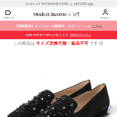
【お知らせ】熊本地域地震の影響による配送遅延
詳細
ブランド
ログイン
【期間限定】タイムセール開催中。
対象アイテムは
こちら
20% OFF
クーポン
が使えます
利用条件を見る
この商品は
サイズ交換可能・返品不可
です