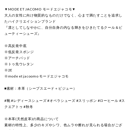
▼MODE ET JACOMO モードエジャコモ▼
大人の女性に向け物質的なものだけでなく、心まで満たすことを追求し
たハイクリエイションブランド
『凛としてしなやかに、自分自身の内なる輝きをひきたてるクール＆ビ
ューティーシューズ』
※高反発中底
※低反発スポンジ
※アーチパッド
※トゥ先ウレタン
※2E
※mode et jacoomo モードエジャコモ
■素材：本革（シープスエード＋ビジュー）
#靴 #レディースシューズ #オペラシューズ #スリッポン #ローヒール #ス
クエアトゥ #秋冬
※本革(天然皮革)の商品について
素材の特性上、多少のキズやシワ、色ムラや擦れが見られる場合がござ