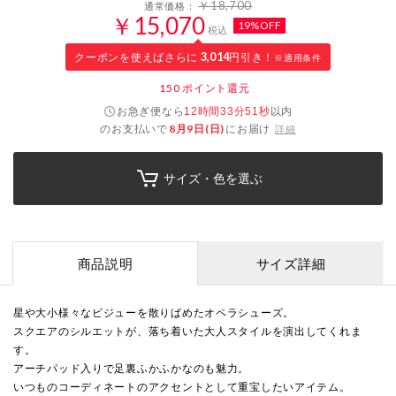
￥18,700
通常価格：
￥15,070
19%OFF
税込
クーポンを使えばさらに
3,014
円引き！
※適用条件
150
ポイント還元
お急ぎ便なら
以内
12時間33分50秒
のお支払いで
8月9日(日)
にお届け
詳細
サイズ・色を選ぶ
商品説明
サイズ詳細
星や大小様々なビジューを散りばめたオペラシューズ。
スクエアのシルエットが、落ち着いた大人スタイルを演出してくれま
す。
アーチパッド入りで足裏ふかふかなのも魅力。
いつものコーディネートのアクセントとして重宝したいアイテム。