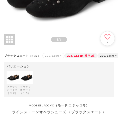
1
/
6
9
ブラックスエード（BLS）
220/22cm
×
225/22.5cm
残り1点
230/23cm
○
バリエーション
ブラック
ブラック
ミックス
スエード
（BLX）
（BLS）
（モード エ ジャコモ）
MODE ET JACOMO
ラインストーンオペラシューズ （ブラックスエード）