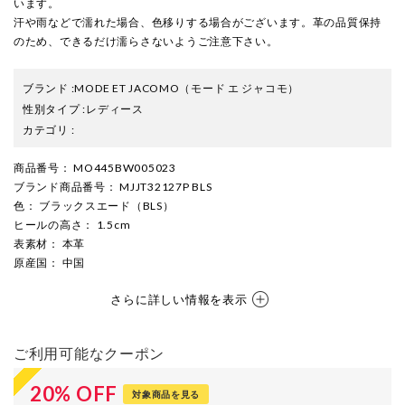
います。
汗や雨などで濡れた場合、色移りする場合がございます。革の品質保持
のため、できるだけ濡らさないようご注意下さい。
ブランド
:
MODE ET JACOMO
（モード エ ジャコモ）
性別タイプ
:
レディース
カテゴリ
:
商品番号
： MO445BW005023
ブランド商品番号
： MJJT32127P BLS
色
： ブラックスエード（BLS）
ヒールの高さ
： 1.5cm
表素材
： 本革
原産国
： 中国
さらに詳しい情報を表示
ご利用可能なクーポン
20
%
OFF
対象商品を見る