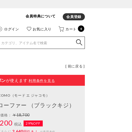
会員特典について
会員登録
ログイン
お気に入り
カート
0
[ 前に戻る ]
ポン
が使えます
利用条件を見る
ACOMO
（モード エ ジャコモ）
ローファー （ブラックキジ）
￥18,700
常価格：
200
29%OFF
税込
2,640
ばさらに
円引き！
※適用条件