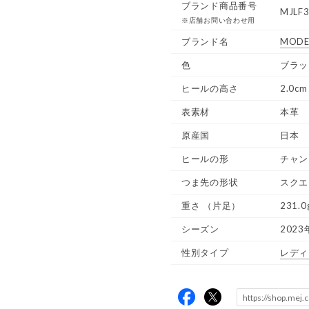
ブランド商品番号
MJLF3
※店舗お問い合わせ用
ブランド名
MODE
色
ブラッ
ヒールの高さ
2.0cm
表素材
本革
原産国
日本
ヒールの形
チャン
つま先の形状
スクエ
重さ
（片足）
231.0
シーズン
2023
性別タイプ
レディ