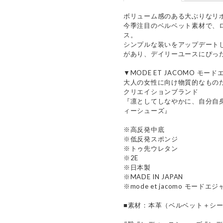
ボリューム感のある大ぶりなリ
今季注目のベルベット素材で、
ス。
シンプルな装いをアップデート
があり、デイリーユースにぴっ
▼MODE ET JACOMO モー
大人の女性に向け物質的なもの
クリエイションブランド
『凛としてしなやかに、自分自
ィーシューズ』
※高反発中底
※低反発スポンジ
※トゥ先ウレタン
※2E
※日本製
※MADE IN JAPAN
※mode et jacomo モードエ
■素材：本革（ベルベット＋シ