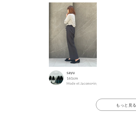
sayu
161cm
Mode et Jacomo×ing
もっと見