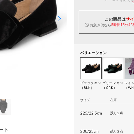
この商品は
サイ
お急ぎ便なら
5時間15分41
バリエーション
ブラックキジ
グリーンキジ
ワイ
（BLK）
（GRK）
（WN
サイズ
在庫
225/22.5cm
残り2点
ート
230/23cm
残り2点