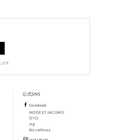
します
公式SNS
facebook
MODE ET JACOMO
D'ICI
ing
Riz raffinee
instagram