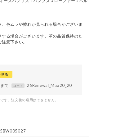
ディースパンプス #パンプス #ローファー #ベル
冬
て
ワ、色ムラや擦れが見られる場合がございま
りする場合がございます。革の品質保持のた
ご注意下さい。
を見る
59まで
26Renewal_Max20_20
コード
つです。注文後の適用はできません。
5BW005027