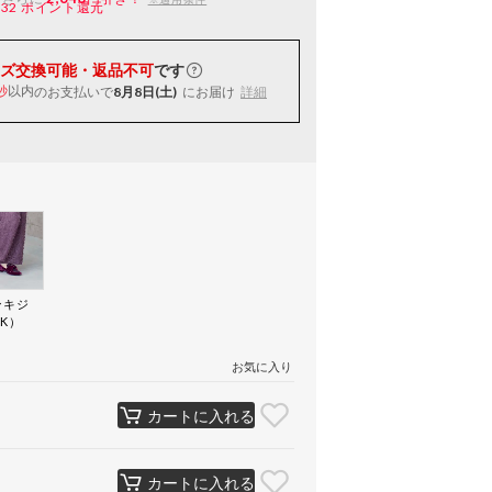
132
ポイント還元
ズ交換可能・返品不可
です
以内
のお支払いで
8月8日(土)
にお届け
詳細
秒
ンキジ
K）
お気に入り
カートに入れる
カートに入れる