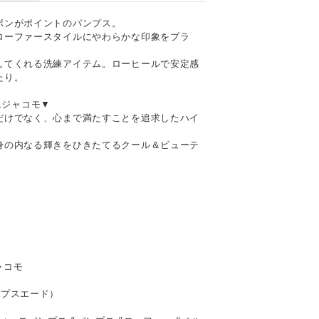
ボンがポイントのパンプス。
ローファースタイルにやわらかな印象をプラ
してくれる洗練アイテム。ローヒールで安定感
たり。
ドエジャコモ▼
だけでなく、心まで満たすことを追求したハイ
身の内なる輝きをひきたてるクール＆ビューテ
ジャコモ
ープスエード）