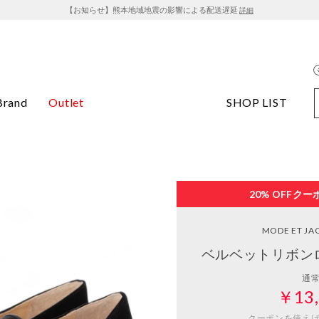
【お知らせ】熊本地域地震の影響による配送遅延
詳細
Brand
Outlet
SHOP LIST
20% OFF
クー
MODE ET J
ベルベットリボン
通
￥13,
クーポンを使え