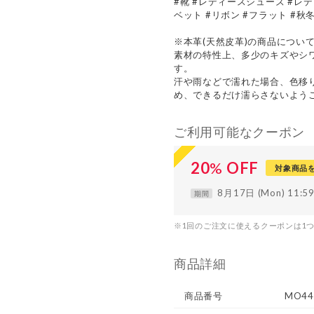
#靴 #レディースシューズ #レ
ベット #リボン #フラット #秋
※本革(天然皮革)の商品につい
素材の特性上、多少のキズやシ
す。
汗や雨などで濡れた場合、色移
め、できるだけ濡らさないよう
ご利用可能なクーポン
20
%
OFF
対象商品
8月17日 (Mon) 11:
期間
※1回のご注文に使えるクーポンは1
商品詳細
商品番号
MO44