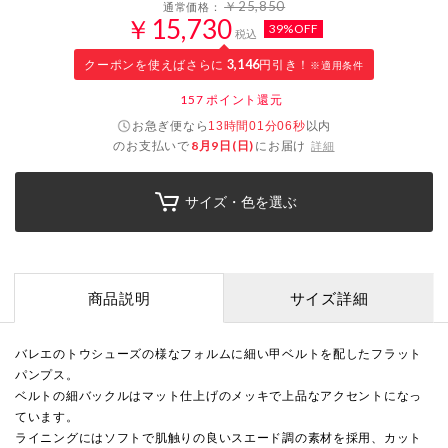
￥25,850
通常価格：
￥15,730
39%OFF
税込
クーポンを使えばさらに
3,146
円引き！
※適用条件
157
ポイント還元
お急ぎ便なら
以内
13時間01分06秒
のお支払いで
8月9日(日)
にお届け
詳細
サイズ・色を選ぶ
商品説明
サイズ詳細
バレエのトウシューズの様なフォルムに細い甲ベルトを配したフラット
パンプス。
ベルトの細バックルはマット仕上げのメッキで上品なアクセントになっ
ています。
ライニングにはソフトで肌触りの良いスエード調の素材を採用、カット