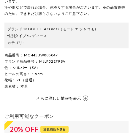
います。
汗や雨などで濡れた場合、色移りする場合がございます。革の品質保持
のため、できるだけ濡らさないようご注意下さい。
ブランド
:
MODE ET JACOMO
（モード エ ジャコモ）
性別タイプ
:
レディース
カテゴリ
:
商品番号
： MO445BW005047
ブランド商品番号
： MJLF52179 SV
色
： シルバー（SV）
ヒールの高さ
： 1.5cm
靴幅
： 2E（普通）
表素材
： 本革
さらに詳しい情報を表示
ご利用可能なクーポン
20
%
OFF
対象商品を見る