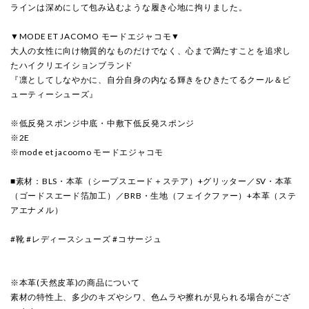
ラインは深めにして包み込むような履き心地に拘りました。
▼MODE ET JACOMO モードエジャコモ▼
大人の女性に向け物質的なものだけでなく、心まで満たすことを追求し
たハイクリエイションブランド
『凛としてしなやかに、自分自身の内なる輝きをひきたてるクール＆ビ
ューティーシューズ』
※低反発スポンジ中底・中敷下低反発スポンジ
※2E
※mode et jacoomo モードエジャコモ
■素材：BLS・本革（シープスエード＋ステア）+グリッター／SV・本革
（ゴードスエード箔加工）／BRB・生地（フェイクファー）+本革（ステ
アエナメル）
#靴 #レディースシューズ #コサージュ
※本革(天然皮革)の商品について
素材の特性上、多少のキズやシワ、色ムラや擦れが見られる場合がござ