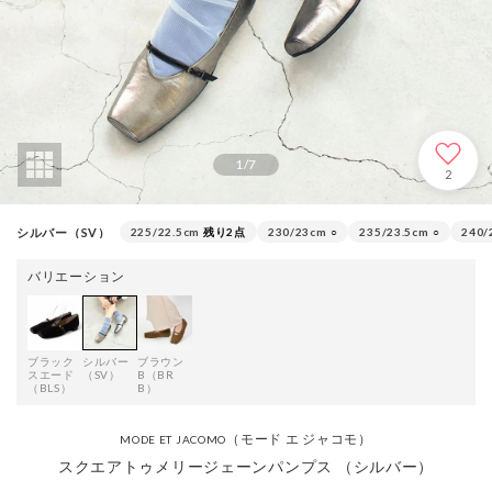
1
/
7
2
シルバー（SV）
225/22.5cm
残り2点
230/23cm
○
235/23.5cm
○
240/
バリエーション
ブラック
シルバー
ブラウン
スエード
（SV）
B（BR
（BLS）
B）
（モード エ ジャコモ）
MODE ET JACOMO
スクエアトゥメリージェーンパンプス （シルバー）