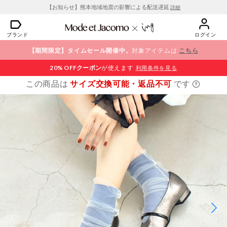
【お知らせ】熊本地域地震の影響による配送遅延
詳細
ブランド
ログイン
【期間限定】タイムセール開催中。
対象アイテムは
こちら
20% OFF
クーポン
が使えます
利用条件を見る
この商品は
サイズ交換可能・返品不可
です