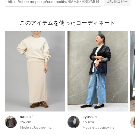
URLをコピー
このアイテムを使ったコーディネート
natsuki
ayassun
156cm
163cm
Mode et Jacomo×ing
Mode et Jacomo×ing