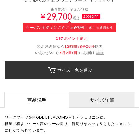
ダブルベルトエンジニアブーツ （ブラック）
￥37,400
通常価格：
￥29,700
20%OFF
税込
クーポンを使えばさらに
5,940
円引き！
※適用条件
297
ポイント還元
お急ぎ便なら
以内
12時間58分25秒
のお支払いで
8月9日(日)
にお届け
詳細
サイズ・色を選ぶ
商品説明
サイズ詳細
ワークブーツをMODE ET JACOMOらしくフェミニンに。
軽量で程よいヒール高のソール周り、筒周りをスッキリとしたフォルム
に仕立てられています。