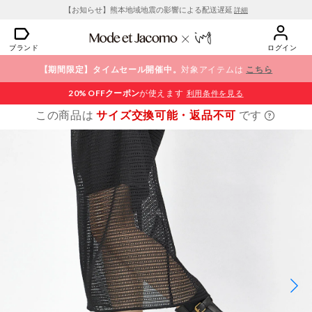
【お知らせ】熊本地域地震の影響による配送遅延
詳細
ブランド
ログイン
【期間限定】タイムセール開催中。
対象アイテムは
こちら
20% OFF
クーポン
が使えます
利用条件を見る
この商品は
サイズ交換可能・返品不可
です