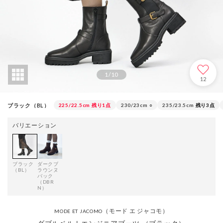
1
/
10
12
ブラック（BL）
225/22.5cm
残り1点
230/23cm
○
235/23.5cm
残り3点
バリエーション
ブラック
ダークブ
（BL）
ラウンヌ
バック
（DBR
N）
（モード エ ジャコモ）
MODE ET JACOMO