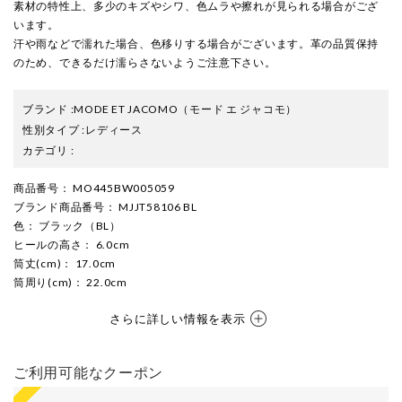
素材の特性上、多少のキズやシワ、色ムラや擦れが見られる場合がござ
います。
汗や雨などで濡れた場合、色移りする場合がございます。革の品質保持
のため、できるだけ濡らさないようご注意下さい。
ブランド
:
MODE ET JACOMO
（モード エ ジャコモ）
性別タイプ
:
レディース
カテゴリ
:
商品番号
： MO445BW005059
ブランド商品番号
： MJJT58106 BL
色
： ブラック（BL）
ヒールの高さ
： 6.0cm
筒丈(cm)
： 17.0cm
筒周り(cm)
： 22.0cm
さらに詳しい情報を表示
ご利用可能なクーポン