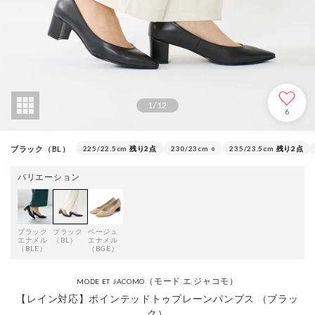
1
/
12
6
ブラック（BL）
225/22.5cm
残り2点
230/23cm
○
235/23.5cm
残り2点
バリエーション
ブラック
ブラック
ベージュ
エナメル
（BL）
エナメル
（BLE）
（BGE）
（モード エ ジャコモ）
MODE ET JACOMO
【レイン対応】ポインテッドトゥプレーンパンプス （ブラッ
ク）