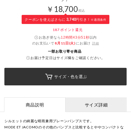
￥18,700
税込
クーポンを使えばさらに
3,740
円引き！
※適用条件
187
ポイント還元
お急ぎ便なら
以内
12時間43分50秒
のお支払いで
8月11日(火)
にお届け
詳細
一部お取り寄せ商品
お届け予定日はサイズ欄をご確認ください。
サイズ・色を選ぶ
商品説明
サイズ詳細
シルエットの綺麗な晴雨兼用プレーンパンプスです。
MODE ET JACOMOのその他のパンプスと比較するとややコンパクトな