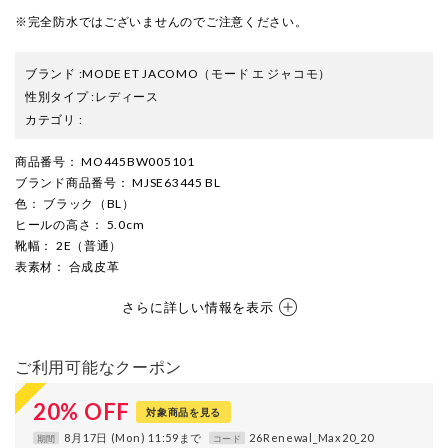
※完全防水ではございませんのでご注意ください。
ブランド
:
MODE ET JACOMO
（モード エ ジャコモ）
性別タイプ
:
レディース
カテゴリ
:
商品番号
： MO445BW005101
ブランド商品番号
： MJSE63445 BL
色
： ブラック（BL）
ヒールの高さ
： 5.0cm
靴幅
： 2E（普通）
表素材
： 合成皮革
さらに詳しい情報を表示
ご利用可能なクーポン
20
%
OFF
対象商品を見る
8月17日 (Mon) 11:59まで
26Renewal_Max20_20
期間
コード