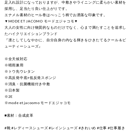
足入れ設計になっておりますが、中敷きやライニングに柔らかい素材を
採用し、足当たり良い仕上がりです。
エナメル素材のヒール巻はべっこう柄でお洒落な印象です。
▼MODE ET JACOMO モードエジャコモ▼
大人の女性に向け物質的なものだけでなく、心まで満たすことを追求し
たハイクリエイションブランド
『凛としてしなやかに、自分自身の内なる輝きをひきたてるクール＆ビ
ューティーシューズ』
※全天候対応
※晴雨兼用
※トウ先ウレタン
※高反発中底+低反発スポンジ
※消臭・抗菌機能付き中敷
※日本製
※2E
※mode et jacoomo モードエジャコモ
■素材：合成皮革
#靴 #レディースシューズ #レインシューズ #きれいめ #仕事 #仕事履き