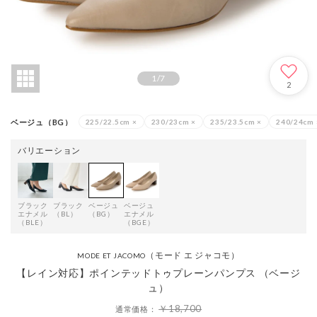
1
/
7
2
ベージュ（BG）
225/22.5cm
×
230/23cm
×
235/23.5cm
×
240/24cm
バリエーション
ブラック
ブラック
ベージュ
ベージュ
エナメル
（BL）
（BG）
エナメル
（BLE）
（BGE）
（モード エ ジャコモ）
MODE ET JACOMO
【レイン対応】ポインテッドトゥプレーンパンプス （ベージ
ュ）
￥18,700
通常価格：