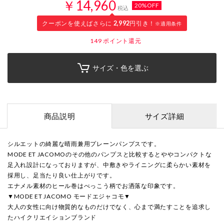
￥14,960
20%OFF
税込
クーポンを使えばさらに
2,992
円引き！
※適用条件
149
ポイント還元
サイズ・色を選ぶ
商品説明
サイズ詳細
シルエットの綺麗な晴雨兼用プレーンパンプスです。
MODE ET JACOMOのその他のパンプスと比較するとややコンパクトな
足入れ設計になっておりますが、中敷きやライニングに柔らかい素材を
採用し、足当たり良い仕上がりです。
エナメル素材のヒール巻はべっこう柄でお洒落な印象です。
▼MODE ET JACOMO モードエジャコモ▼
大人の女性に向け物質的なものだけでなく、心まで満たすことを追求し
たハイクリエイションブランド