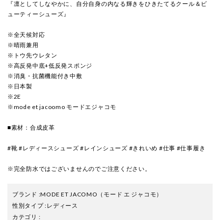
『凛としてしなやかに、自分自身の内なる輝きをひきたてるクール＆ビ
ューティーシューズ』
※全天候対応
※晴雨兼用
※トウ先ウレタン
※高反発中底+低反発スポンジ
※消臭・抗菌機能付き中敷
※日本製
※2E
※mode et jacoomo モードエジャコモ
■素材：合成皮革
#靴 #レディースシューズ #レインシューズ #きれいめ #仕事 #仕事履き
※完全防水ではございませんのでご注意ください。
ブランド
:
MODE ET JACOMO
（モード エ ジャコモ）
性別タイプ
:
レディース
カテゴリ
: