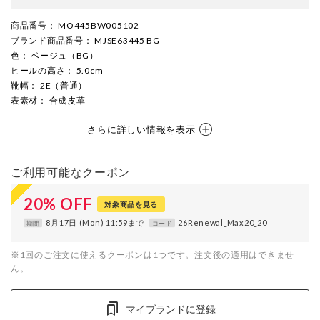
商品番号
： MO445BW005102
ブランド商品番号
： MJSE63445 BG
色
： ベージュ（BG）
ヒールの高さ
： 5.0cm
靴幅
： 2E（普通）
表素材
： 合成皮革
さらに詳しい情報を表示
ご利用可能なクーポン
20
%
OFF
対象商品を見る
8月17日 (Mon) 11:59まで
26Renewal_Max20_20
期間
コード
※1回のご注文に使えるクーポンは1つです。注文後の適用はできませ
ん。
マイブランドに登録