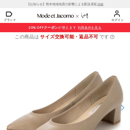
【お知らせ】熊本地域地震の影響による配送遅延
詳細
ブランド
ログイン
20% OFF
クーポン
が使えます
利用条件を見る
この商品は
サイズ交換可能・返品不可
です