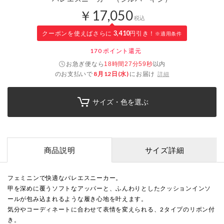
￥17,050
税込
クーポンを使えばさらに
3,410
円引き！
※適用条件
170
ポイント還元
お急ぎ便なら
以内
18時間27分58秒
のお支払いで
8月12日(水)
にお届け
詳細
サイズ・色を選ぶ
商品説明
サイズ詳細
フェミニンで快適なバレエスニーカー。
甲を深めに覆うソフトなアッパーと、ふんわりとしたクッションインソ
ールが包み込まれるような履き心地を叶えます。
気分やコーディネートに合わせて表情を変えられる、2タイプのリボン付
き。