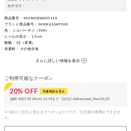
カテゴリ
:
商品番号
： MO445BW005114
ブランド商品番号
： MJKK61049 SVK
色
： シルバーキジ（SVK）
ヒールの高さ
： 1.5cm
靴幅
： 2E（普通）
表素材
： その他生地
さらに詳しい情報を表示
ご利用可能なクーポン
20
%
OFF
対象商品を見る
8月17日 (Mon) 11:59まで
26Renewal_Max20_20
期間
コード
※1回のご注文に使えるクーポンは1つです。注文後の適用はできませ
ん。