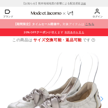
【お知らせ】熊本地域地震の影響による配送遅延
詳細
ブランド
ログイン
【期間限定】タイムセール開催中。
対象アイテムは
こちら
20% OFF
クーポン
が使えます
利用条件を見る
この商品は
サイズ交換可能・返品可能
です