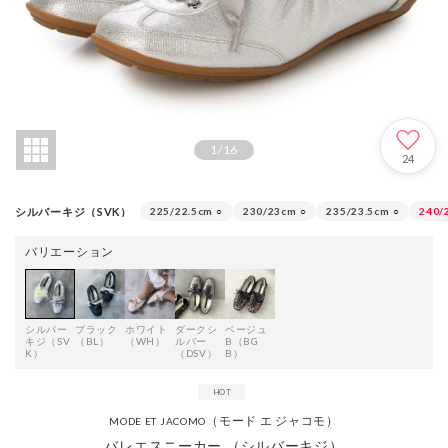
1
/
16
24
シルバーキジ（SVK）
225/22.5cm
○
230/23cm
○
235/23.5cm
○
240/
バリエーション
シルバー
ブラック
ホワイト
ダークシ
ベージュ
キジ（SV
（BL）
（WH）
ルバー
B（BG
K）
（DSV）
B）
（モード エ ジャコモ）
MODE ET JACOMO
バレエスニーカー （シルバーキジ）