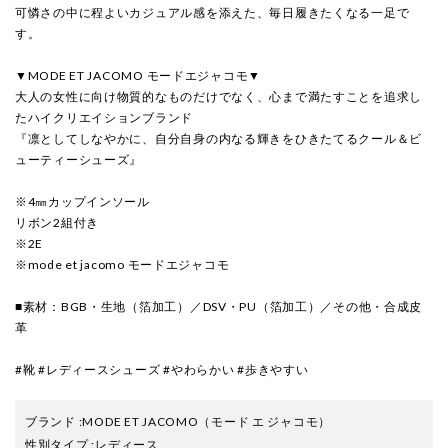
可憐さの中に程よいカジュアル感を添えた、毎日履きたくなる一足で
す。
▼MODE ET JACOMO モードエジャコモ▼
大人の女性に向け物質的なものだけでなく、心まで満たすことを追求し
たハイクリエイションブランド
『凛としてしなやかに、自分自身の内なる輝きをひきたてるクール＆ビ
ューティーシューズ』
※4㎜カップインソール
リボン2組付き
※2E
※mode et jacomo モードエジャコモ
■素材：BGB・生地（箔加工）／DSV・PU（箔加工）／その他・合成皮
革
#靴 #レディースシューズ #やわらかい #歩きやすい
ブランド
:
MODE ET JACOMO
（モード エ ジャコモ）
性別タイプ
:
レディース