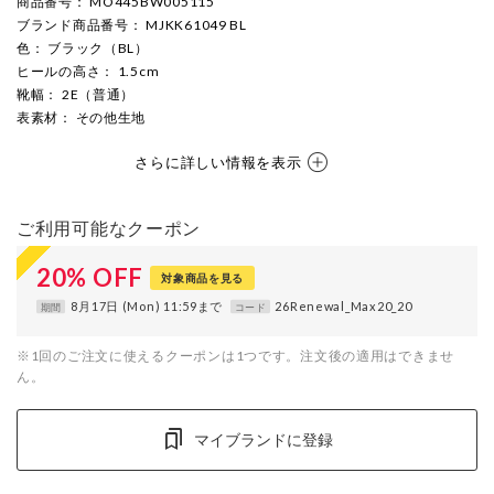
商品番号
： MO445BW005115
ブランド商品番号
： MJKK61049 BL
色
： ブラック（BL）
ヒールの高さ
： 1.5cm
靴幅
： 2E（普通）
表素材
： その他生地
さらに詳しい情報を表示
ご利用可能なクーポン
20
%
OFF
対象商品を見る
8月17日 (Mon) 11:59まで
26Renewal_Max20_20
期間
コード
※1回のご注文に使えるクーポンは1つです。注文後の適用はできませ
ん。
マイブランドに登録