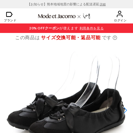
【お知らせ】熊本地域地震の影響による配送遅延
詳細
ブランド
ログイン
20% OFF
クーポン
が使えます
利用条件を見る
この商品は
サイズ交換可能・返品可能
です