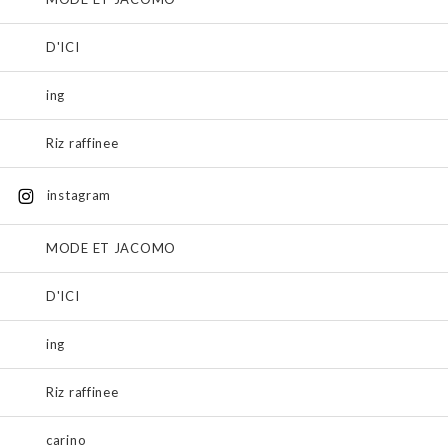
D'ICI
ing
Riz raffinee
instagram
MODE ET JACOMO
D'ICI
ing
Riz raffinee
carino