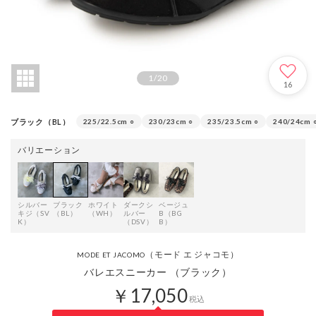
1
/
20
16
ブラック（BL）
225/22.5cm
○
230/23cm
○
235/23.5cm
○
240/24cm
バリエーション
シルバー
ブラック
ホワイト
ダークシ
ベージュ
キジ（SV
（BL）
（WH）
ルバー
B（BG
K）
（DSV）
B）
（モード エ ジャコモ）
MODE ET JACOMO
バレエスニーカー （ブラック）
￥17,050
税込