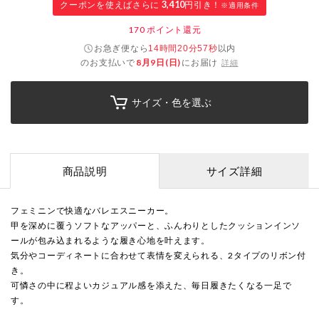
クーポンを使えばさらに
3,410
円引き！
※適用条件
170
ポイント還元
お急ぎ便なら
以内
14時間20分57秒
のお支払いで
8月9日(日)
にお届け
詳細
サイズ・色を選ぶ
商品説明
サイズ詳細
フェミニンで快適なバレエスニーカー。
甲を深めに覆うソフトなアッパーと、ふんわりとしたクッションインソ
ールが包み込まれるような履き心地を叶えます。
気分やコーディネートに合わせて表情を変えられる、2タイプのリボン付
き。
可憐さの中に程よいカジュアル感を添えた、毎日履きたくなる一足で
す。