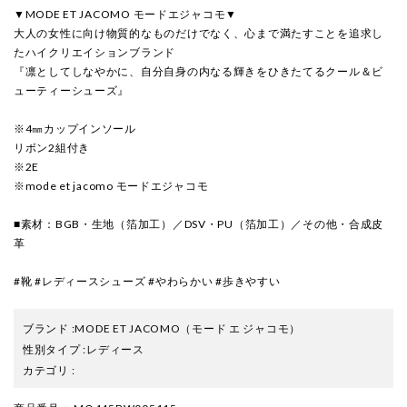
▼MODE ET JACOMO モードエジャコモ▼
大人の女性に向け物質的なものだけでなく、心まで満たすことを追求し
たハイクリエイションブランド
『凛としてしなやかに、自分自身の内なる輝きをひきたてるクール＆ビ
ューティーシューズ』
※4㎜カップインソール
リボン2組付き
※2E
※mode et jacomo モードエジャコモ
■素材：BGB・生地（箔加工）／DSV・PU（箔加工）／その他・合成皮
革
#靴 #レディースシューズ #やわらかい #歩きやすい
ブランド
:
MODE ET JACOMO
（モード エ ジャコモ）
性別タイプ
:
レディース
カテゴリ
: