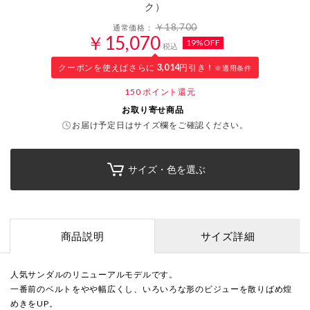
ク）
￥18,700
通常価格：
￥15,070
19%OFF
税込
クーポンを使えばさらに
3,014
円引き！
※適用条件
150
ポイント還元
お取り寄せ商品
お届け予定日はサイズ欄をご確認ください。
サイズ・色を選ぶ
商品説明
サイズ詳細
人気サンダルのリニューアルモデルです。
一番前のベルトをやや幅広くし、いろいろな形のビジューを散りばめ煌
めきをUP。