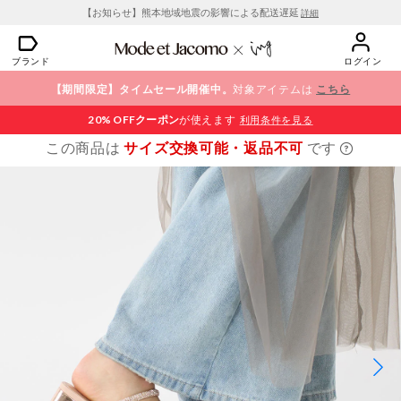
【お知らせ】熊本地域地震の影響による配送遅延
詳細
ブランド
ログイン
【期間限定】タイムセール開催中。
対象アイテムは
こちら
20% OFF
クーポン
が使えます
利用条件を見る
この商品は
サイズ交換可能・返品不可
です