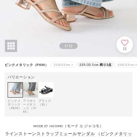
1
/
12
11
ピンクメタリック（PKM）
220/22cm
×
225/22.5cm
残り2点
230/23cm
バリエーション
ピンクメ
アイボリ
ブラック
タリック
ーメタリ
（BL）
（PKM）
ック（IV
M）
（モード エ ジャコモ）
MODE ET JACOMO
ラインストーンストラップミュールサンダル （ピンクメタリッ