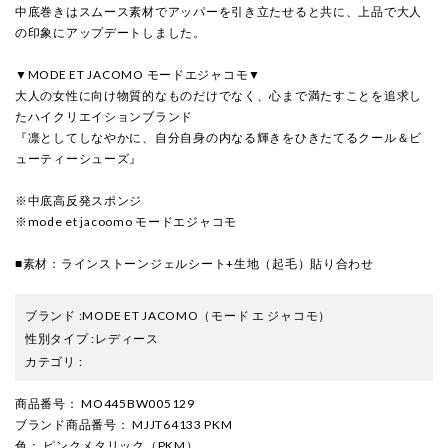
中底巻きはスムース素材でアッパーを引き立たせると共に、上品で大人
の印象にアップデートしました。
▼MODE ET JACOMO モードエジャコモ▼
大人の女性に向け物質的なものだけでなく、心まで満たすことを追求し
たハイクリエイションブランド
『凛としてしなやかに、自分自身の内なる輝きをひきたてるクール＆ビ
ューティーシューズ』
※中底高反発スポンジ
※mode et jacoomo モードエジャコモ
■素材：ラインストーンジェルシート+生地（起毛）貼り合わせ
ブランド
:
MODE ET JACOMO
（モード エ ジャコモ）
性別タイプ
:
レディース
カテゴリ
:
商品番号
： MO445BW005129
ブランド商品番号
： MJJT64133 PKM
色
： ピンクメタリック（PKM）