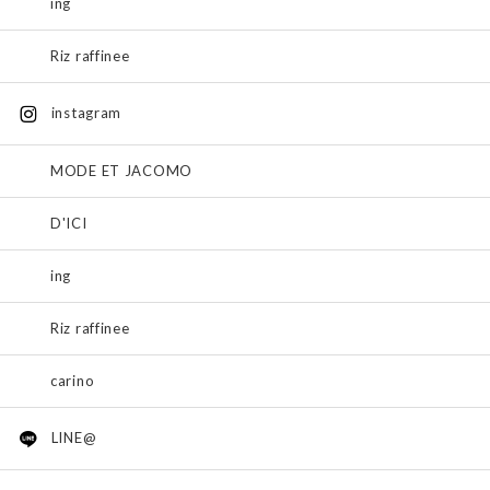
ing
Riz raffinee
instagram
MODE ET JACOMO
D'ICI
ing
Riz raffinee
carino
LINE@