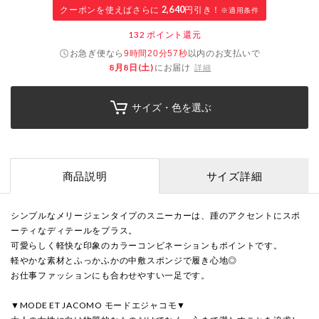
クーポンを使えばさらに
2,640
円引き！
※適用条件
132
ポイント還元
お急ぎ便なら
以内
のお支払いで
9時間20分56秒
8月8日(土)
にお届け
詳細
サイズ・色を選ぶ
商品説明
サイズ詳細
シンプルなメリージェンタイプのスニーカーは、踵のアクセントにスポ
ーティなディテールをプラス。
可愛らしく軽快な印象のカラーコンビネーションもポイントです。
軽やかな素材とふっかふかの中敷スポンジで履き心地◎
お仕事ファッションにも合わせやすい一足です。
▼MODE ET JACOMO モードエジャコモ▼