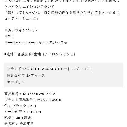
大人の女性に向け物質的なものだけでなく、心まで満たすことを追求し
たハイクリエイションブランド
『凛としてしなやかに、自分自身の内なる輝きをひきたてるクール＆ビ
ューティーシューズ』
※カップインソール
※2E
※mode et jacoomo モードエジャコモ
■素材：合成皮革+生地（ナイロンメッシュ）
ブランド
:
MODE ET JACOMO
（モード エ ジャコモ）
性別タイプ
:
レディース
カテゴリ
:
商品番号
： MO445BW005132
ブランド商品番号
： MJKK61050 BL
色
： ブラック（BL）
ヒールの高さ
： 1.5cm
靴幅
： 2E（普通）
表素材
： 合成皮革