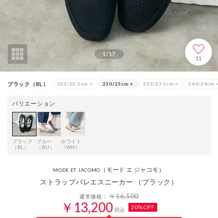
1
/
17
11
ブラック（BL）
225/22.5cm
×
230/23cm
○
235/23.5cm
×
240/24cm
バリエーション
ブラック
ブルー
ホワイト
（BL）
（BU）
（WH）
（モード エ ジャコモ）
MODE ET JACOMO
ストラップバレエスニーカー （ブラック）
￥16,500
通常価格：
￥13,200
20%OFF
税込