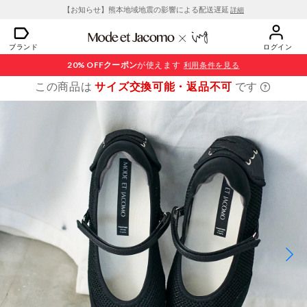
【お知らせ】熊本地域地震の影響による配送遅延
詳細
ブランド
ログイン
20% OFF
クーポン
が使えます
利用条件を見る
この商品は
サイズ交換可能・返品不可
です