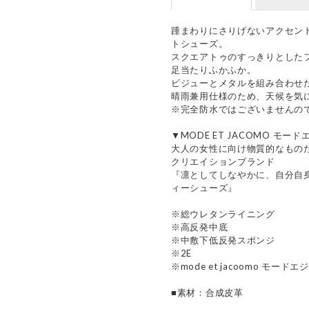
踵まわりにさりげないアクセン
トシューズ。
スクエアトゥのすっきりとした
足当たりふかふか。
ビジューとメタルを組み合わせ
晴雨兼用仕様のため、天候を気
※完全防水ではございませんの
▼MODE ET JACOMO モー
大人の女性に向け物質的なもの
クリエイションブランド
『凛としてしなやかに、自分自
ィーシューズ』
※総ウレタンライニング
※高反発中底
※中敷下低反発スポンジ
※2E
※mode et jacoomo モード
■素材：合成皮革