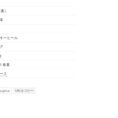
普通）
革
キーヒール
ア
g
年 春夏
ース
URLをコピー