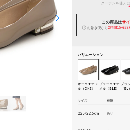
クーポンを使え
この商品は
サイ
お急ぎ便なら
2時間15分22
バリエーション
オークエナメ
ブラックエナ
ブラ
ル（OKE）
メル（BLE）
（BL
サイズ
在庫
225/22.5cm
あり