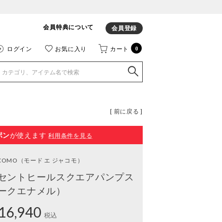
会員特典について
会員登録
ログイン
お気に入り
カート
0
[ 前に戻る ]
ポン
が使えます
利用条件を見る
ACOMO
（モード エ ジャコモ）
セントヒールスクエアパンプス
ークエナメル）
16,940
税込