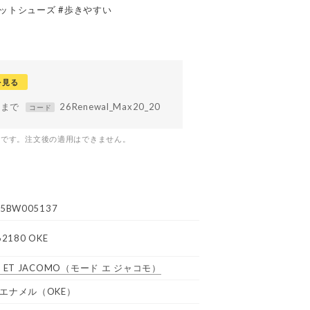
ラットシューズ #歩きやすい
を見る
59まで
26Renewal_Max20_20
コード
つです。注文後の適用はできません。
5BW005137
62180 OKE
 ET JACOMO
（モード エ ジャコモ）
エナメル（OKE）