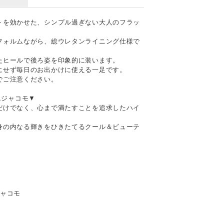
トを効かせた、シンプル過ぎない大人のフラッ
フォルムながら、総ウレタンライニング仕様で
たヒールで後ろ姿を印象的に装います。
にせず毎日のお出かけに使える一足です。
でご注意ください。
ドエジャコモ▼
だけでなく、心まで満たすことを追求したハイ
身の内なる輝きをひきたてるクール＆ビューテ
エジャコモ