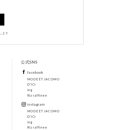
します
公式SNS
facebook
MODE ET JACOMO
D'ICI
ing
Riz raffinee
instagram
MODE ET JACOMO
D'ICI
ing
Riz raffinee