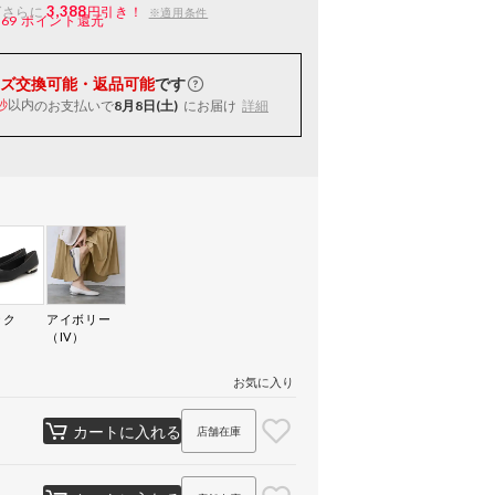
3,388
ばさらに
円引き！
※適用条件
169
ポイント還元
ズ交換可能・返品可能
です
以内
のお支払いで
8月8日(土)
にお届け
詳細
秒
ック
アイボリー
）
（IV）
お気に入り
カートに入れる
店舗在庫