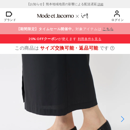
【お知らせ】熊本地域地震の影響による配送遅延
詳細
ブランド
ログイン
【期間限定】タイムセール開催中。
対象アイテムは
こちら
20% OFF
クーポン
が使えます
利用条件を見る
この商品は
サイズ交換可能・返品可能
です