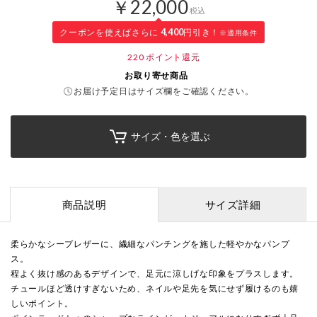
￥22,000
税込
クーポンを使えばさらに
4,400
円引き！
※適用条件
220
ポイント還元
お取り寄せ商品
お届け予定日はサイズ欄をご確認ください。
サイズ・色を選ぶ
商品説明
サイズ詳細
柔らかなシープレザーに、繊細なパンチングを施した軽やかなパンプ
ス。
程よく抜け感のあるデザインで、足元に涼しげな印象をプラスします。
チュールほど透けすぎないため、ネイルや足先を気にせず履けるのも嬉
しいポイント。