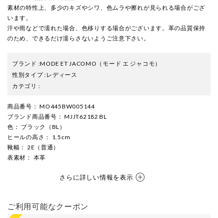
素材の特性上、多少のキズやシワ、色ムラや擦れが見られる場合がござ
います。
汗や雨などで濡れた場合、色移りする場合がございます。革の品質保持
のため、できるだけ濡らさないようご注意下さい。
ブランド
:
MODE ET JACOMO
（モード エ ジャコモ）
性別タイプ
:
レディース
カテゴリ
:
商品番号
： MO445BW005144
ブランド商品番号
： MJJT62182 BL
色
： ブラック（BL）
ヒールの高さ
： 1.5cm
靴幅
： 2E（普通）
表素材
： 本革
さらに詳しい情報を表示
ご利用可能なクーポン