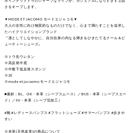
ポインテッドトゥのシャープなラインが、カジュアルになりすぎず上品
さをキープします。
▼MODE ET JACOMO モードエジャコモ▼
大人の女性に向け物質的なものだけでなく、心まで満たすことを追求し
たハイクリエイションブランド
『凛としてしなやかに、自分自身の内なる輝きをひきたてるクール＆ビ
ューティーシューズ』
※トウ先ウレタン
※高反発中底
※中敷下低反発スポンジ
※2E
※mode et jacoomo モードエジャコモ
■素材：BL、OK・本革（シープスムース）／BUS・本革（シープスエー
ド）／SV・本革（シープ箔加工）
#靴 #レディースパンプス #フラットシューズ #サマーパンプス #歩きや
すい
※本革(天然皮革)の商品について