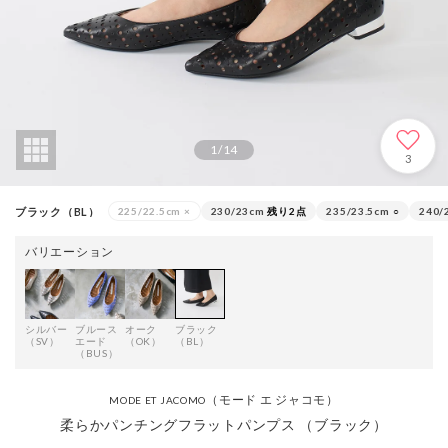
1
/
14
3
ブラック（BL）
225/22.5cm
×
230/23cm
残り2点
235/23.5cm
○
240/
バリエーション
シルバー
ブルース
オーク
ブラック
（SV）
エード
（OK）
（BL）
（BUS）
（モード エ ジャコモ）
MODE ET JACOMO
柔らかパンチングフラットパンプス （ブラック）