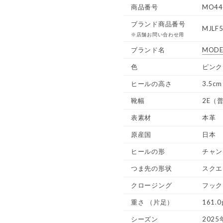
商品番号
MO44
ブランド商品番号
MJLF5
※店舗お問い合わせ用
ブランド名
MODE
色
ピンク
ヒールの高さ
3.5cm
靴幅
2E（
表素材
本革
原産国
日本
ヒールの形
チャン
つま先の形状
スクエ
クロージング
フック
重さ
（片足）
161.0
シーズン
2025