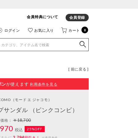
会員特典について
会員登録
ログイン
お気に入り
カート
0
[ 前に戻る ]
ポン
が使えます
利用条件を見る
ACOMO
（モード エ ジャコモ）
プサンダル （ピンクコンビ）
￥18,700
常価格：
970
25%OFF
税込
2,794
ばさらに
円引き！
※適用条件