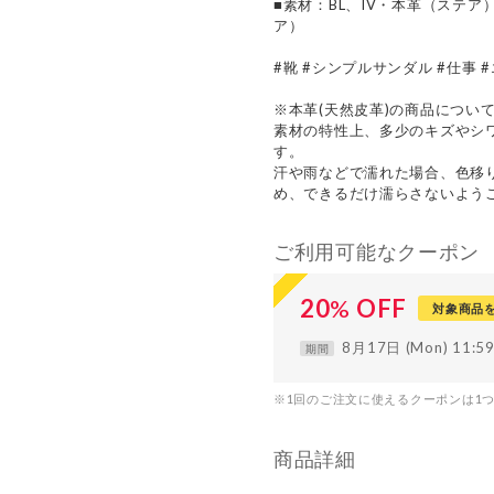
■素材：BL、IV・本革（ステア
ア）
#靴 #シンプルサンダル #仕事 
※本革(天然皮革)の商品につい
素材の特性上、多少のキズやシ
す。
汗や雨などで濡れた場合、色移
め、できるだけ濡らさないよう
ご利用可能なクーポン
20
%
OFF
対象商品
8月17日 (Mon) 11:
期間
※1回のご注文に使えるクーポンは1
商品詳細