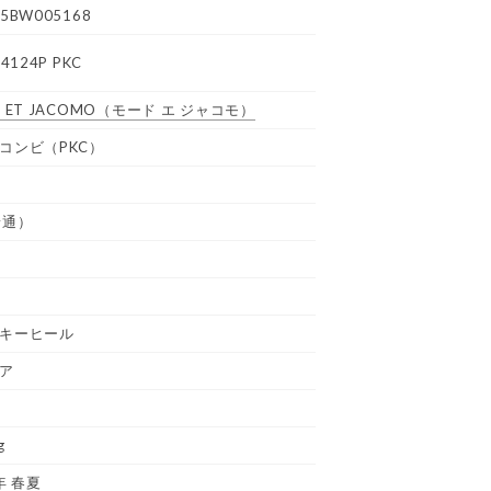
5BW005168
4124P PKC
 ET JACOMO
（モード エ ジャコモ）
コンビ（PKC）
普通）
キーヒール
ア
g
年 春夏