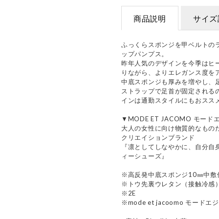
商品説明
サイズ
ふっくらスポンジを甲ベルトの
ップパンプス。
昨年人気のデザインを今季はヒ
りながら、よりエレガンス度を
中底スポンジも厚みを増やし、
ストラップで足首が固定される
インは通勤スタイルにもおスス
▼MODE ET JACOMO モー
大人の女性に向け物質的なもの
クリエイションブランド
『凛としてしなやかに、自分自
ィーシューズ』
※高反発中底スポンジ10㎜中敷
※トウ先裏ウレタン（接触冷感
※2E
※mode et jacoomo モード