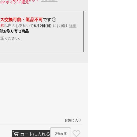
139
ポイント還元
ズ交換可能・返品不可
です
以内
のお支払いで
8月9日(日)
にお届け
詳細
5秒
部お取り寄せ商品
確認ください。
お気に入り
カートに入れる
店舗在庫