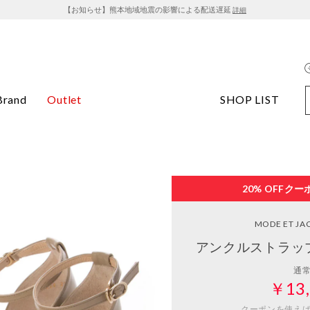
【お知らせ】熊本地域地震の影響による配送遅延
詳細
Brand
Outlet
SHOP LIST
20% OFF
クー
MODE ET J
アンクルストラッ
通
￥13,
クーポンを使え