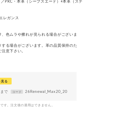
）／PKC・本革（シープスエード）+本革（ステ
#エレガンス
て
ワ、色ムラや擦れが見られる場合がございま
りする場合がございます。革の品質保持のた
ご注意下さい。
を見る
59まで
26Renewal_Max20_20
コード
つです。注文後の適用はできません。