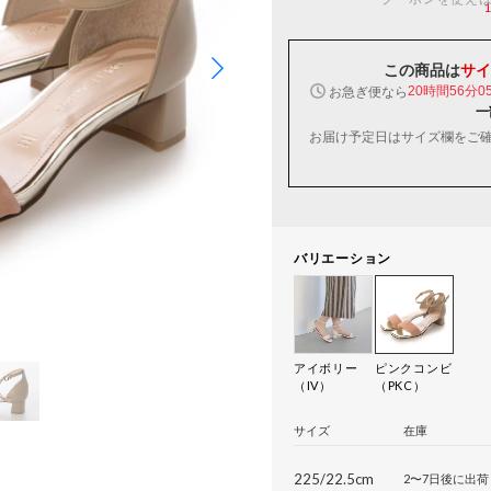
この商品は
サイ
お急ぎ便なら
20時間56分0
一
お届け予定日はサイズ欄をご
バリエーション
アイボリー
ピンクコンビ
（IV）
（PKC）
サイズ
在庫
225/22.5cm
2〜7日後に出荷