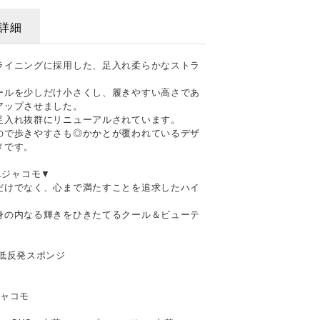
詳細
ライニングに採用した、足入れ柔らかなストラ
ールを少しだけ小さくし、履きやすい高さであ
アップさせました。
足入れ抜群にリニューアルされています。
ので歩きやすさも◎かかとが覆われているデザ
メです。
ドエジャコモ▼
だけでなく、心まで満たすことを追求したハイ
身の内なる輝きをひきたてるクール＆ビューテ
低反発スポンジ
）
エジャコモ