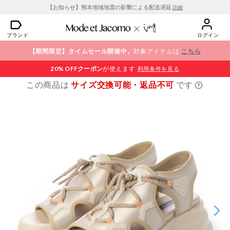
【お知らせ】熊本地域地震の影響による配送遅延
詳細
ブランド
ログイン
【期間限定】タイムセール開催中。
対象アイテムは
こちら
20% OFF
クーポン
が使えます
利用条件を見る
この商品は
サイズ交換可能・返品不可
です