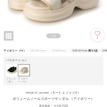
1
/
6
1
アイボリー（IV）
225/22.5cm
×
230/23cm
×
235/23.5cm
残り2点
24
バリエーション
ブラック
アイボリ
（BL）
ー（IV）
（モード エ ジャコモ）
MODE ET JACOMO
ボリュームソールスポーツサンダル （アイボリー）
￥18,700
通常価格：