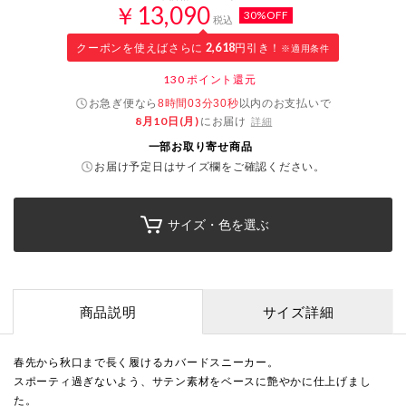
￥13,090
30%OFF
税込
クーポンを使えばさらに
2,618
円引き！
※適用条件
130
ポイント還元
お急ぎ便なら
以内
のお支払いで
8時間03分29秒
8月10日(月)
にお届け
詳細
一部お取り寄せ商品
お届け予定日はサイズ欄をご確認ください。
サイズ・色を選ぶ
商品説明
サイズ詳細
春先から秋口まで長く履けるカバードスニーカー。
スポーティ過ぎないよう、サテン素材をベースに艶やかに仕上げまし
た。