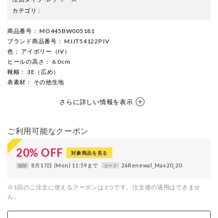
カテゴリ
:
商品番号
： MO445BW005181
ブランド商品番号
： MJJT54122P IV
色
： アイボリー（IV）
ヒールの高さ
： 6.0cm
靴幅
： 3E（広め）
表素材
： その他生地
さらに詳しい情報を表示
ご利用可能なクーポン
20
%
OFF
対象商品を見る
8月17日 (Mon) 11:59まで
26Renewal_Max20_20
期間
コード
※1回のご注文に使えるクーポンは1つです。注文後の適用はできませ
ん。