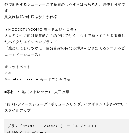
伸び縮みするシューレースで脱着のしやすさはもちろん、調整も可能で
す。
足入れ抜群の中底ふかふか仕様。
▼MODE ET JACOMO モードエジャコモ▼
大人の女性に向け物質的なものだけでなく、心まで満たすことを追求し
たハイクリエイションブランド
『凛としてしなやかに、自分自身の内なる輝きをひきたてるクール＆ビ
ューティーシューズ』
※フットベット
※3E
※mode et jacoomo モードエジャコモ
■素材：生地（ストレッチ）+人工皮革
#靴 #レディースシューズ #ボリュームサンダル #スポサン #歩きやすい #
スタイルアップ
ブランド
:
MODE ET JACOMO
（モード エ ジャコモ）
性別タイプ
:
レディース