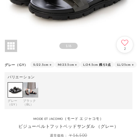
1
/
6
2
グレー（GY）
S/22.5cm
○
M/23.5cm
○
L/24.5cm
残り3点
LL/25cm
○
バリエーション
グレー
ブラック
（GY）
（BL）
（モード エ ジャコモ）
MODE ET JACOMO
ビジューベルトフットベッドサンダル （グレー）
￥16,500
通常価格：