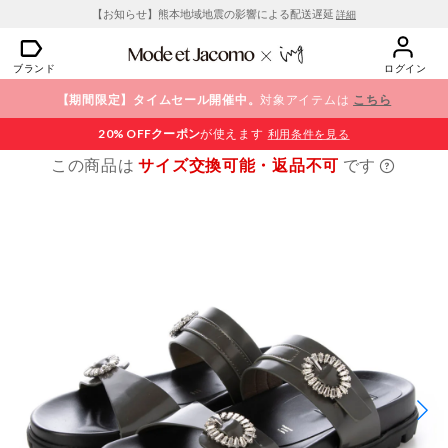
【お知らせ】熊本地域地震の影響による配送遅延
詳細
ブランド
ログイン
【期間限定】タイムセール開催中。
対象アイテムは
こちら
20% OFF
クーポン
が使えます
利用条件を見る
この商品は
サイズ交換可能・返品不可
です