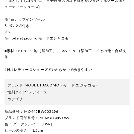
『凛としてしなやかに、自分自身の内なる輝きをひきたてるクール＆ビ
ューティーシューズ』
※4㎜カップインソール
リボン2組付き
※2E
※mode et jacomo モードエジャコモ
■素材：BGB・生地（箔加工）／DSV・PU（箔加工）／その他・合成皮
革
#靴 #レディースシューズ #やわらかい #歩きやすい
ブランド
:
MODE ET JACOMO
（モード エ ジャコモ）
性別タイプ
:
レディース
カテゴリ
:
商品番号
： MO445BW005196
ブランド商品番号
： MJKK61049 DSV
色
： ダークシルバー（DSV）
ヒールの高さ
： 1.5cm