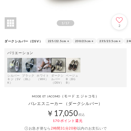
1
/
17
2
ダークシルバー（DSV）
225/22.5cm
○
230/23cm
○
235/23.5cm
○
24
バリエーション
シルバー
ブラック
ホワイト
ダークシ
ベージュ
キジ（SV
（BL）
（WH）
ルバー
B（BG
K）
（DSV）
B）
（モード エ ジャコモ）
MODE ET JACOMO
バレエスニーカー （ダークシルバー）
￥17,050
税込
170
ポイント還元
お急ぎ便なら
以内
のお支払いで
2時間31分20秒