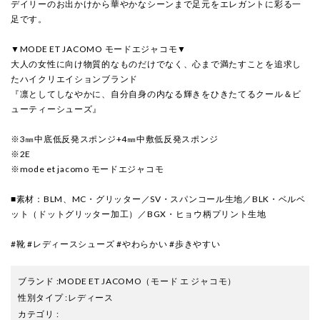
デイリーのお出かけから華やかなシーンまで足元をエレガントに彩る一
足です。
▼MODE ET JACOMO モードエジャコモ▼
大人の女性に向け物質的なものだけでなく、心まで満たすことを追求し
たハイクリエイションブランド
『凛としてしなやかに、自分自身の内なる輝きをひきたてるクール＆ビ
ューティーシューズ』
※3㎜中底低反発スポンジ+4㎜中敷低反発スポンジ
※2E
※mode et jacomo モードエジャコモ
■素材：BLM、MC・グリッター／SV・スパンコール生地／BLK・ベルベ
ット（ドットグリッター加工）／BGX・ヒョウ柄プリント生地
#靴 #レディースシューズ #やわらかい #歩きやすい
ブランド
:
MODE ET JACOMO
（モード エ ジャコモ）
性別タイプ
:
レディース
カテゴリ
: