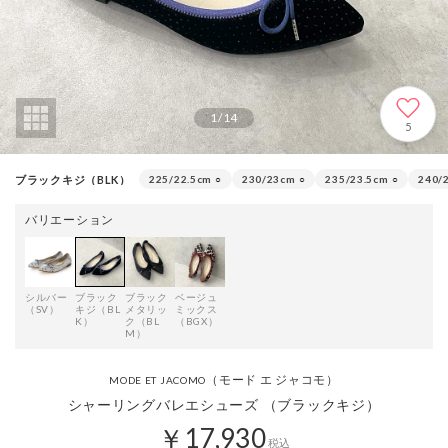
1
/
14
5
ブラックキジ（BLK）
225/22.5cm
○
230/23cm
○
235/23.5cm
○
240/
バリエーション
シルバー
ブラック
ブラック
ベージュ
（SV）
キジ（BL
メタリッ
ミックス
K）
ク（BL
（BGX）
M）
（モード エ ジャコモ）
MODE ET JACOMO
シャーリングバレエシューズ （ブラックキジ）
￥17,930
税込