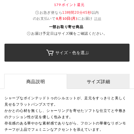
179
ポイント還元
お急ぎ便なら
以内
13時間20分44秒
のお支払いで
8月10日(月)
にお届け
詳細
一部お取り寄せ商品
お届け予定日はサイズ欄をご確認ください。
サイズ・色を選ぶ
商品説明
サイズ詳細
シャープなポインテッドトゥのシルエットが、足元をすっきりと美しく
見せるフラットパンプスです。
かかとの心材を無くし、シャーリングを寄せたソフトな仕立てと中敷き
のクッション性が足を優しく包みます。
存在感のある華やかな素材感でありながら、フロントの華奢なリボンモ
チーフが上品でフェミニンなアクセントを添えています。