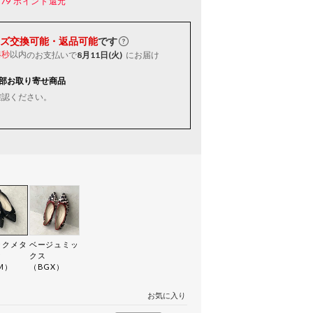
179
ポイント還元
ズ交換可能・返品可能
です
以内
のお支払いで
8月11日(火)
にお届け
4秒
部お取り寄せ商品
確認ください。
ックメタ
ベージュミッ
ク
クス
M）
（BGX）
お気に入り