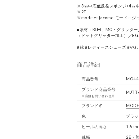
※3㎜中底低反発スポンジ+4㎜
※2E
※mode et jacomo モードエ
■素材：BLM、MC・グリッター
（ドットグリッター加工）／BG
#靴 #レディースシューズ #や
商品詳細
商品番号
MO44
ブランド商品番号
MJTT
※店舗お問い合わせ用
ブランド名
MODE
色
ブラッ
ヒールの高さ
1.5cm
靴幅
2E（