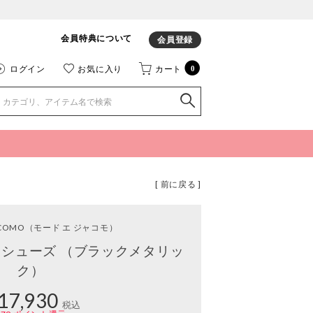
会員特典について
会員登録
ログイン
お気に入り
カート
0
[ 前に戻る ]
ACOMO
（モード エ ジャコモ）
シューズ （ブラックメタリッ
ク）
17,930
税込