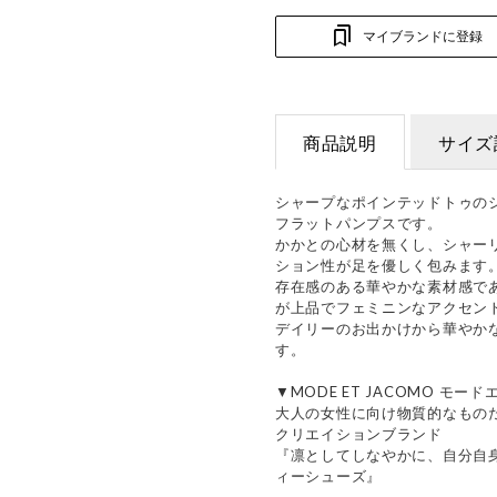
マイブランドに登録
商品説明
サイズ
シャープなポインテッドトゥの
フラットパンプスです。
かかとの心材を無くし、シャー
ション性が足を優しく包みます
存在感のある華やかな素材感で
が上品でフェミニンなアクセン
デイリーのお出かけから華やか
す。
▼MODE ET JACOMO モー
大人の女性に向け物質的なもの
クリエイションブランド
『凛としてしなやかに、自分自
ィーシューズ』