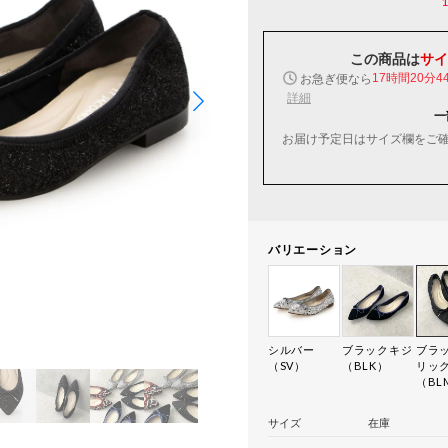
この商品は
サイ
お急ぎ便なら
17時間20分4
詳細
一
お届け予定日はサイズ欄をご
バリエーション
シルバー
ブラックキジ
ブラ
（SV）
（BLK）
リッ
（BL
サイズ
在庫