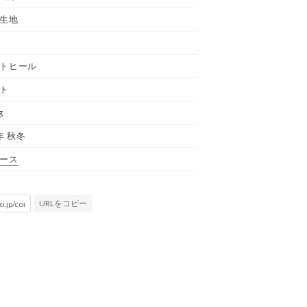
生地
トヒール
ト
g
年 秋冬
ース
URLをコピー