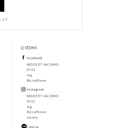
します
公式SNS
facebook
MODE ET JACOMO
D'ICI
ing
Riz raffinee
instagram
MODE ET JACOMO
D'ICI
ing
Riz raffinee
carino
LINE@