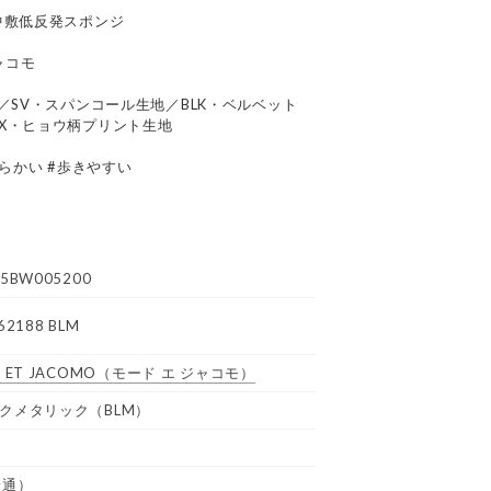
中敷低反発スポンジ
ジャコモ
／SV・スパンコール生地／BLK・ベルベット
X・ヒョウ柄プリント生地
わらかい #歩きやすい
5BW005200
62188 BLM
 ET JACOMO
（モード エ ジャコモ）
クメタリック（BLM）
普通）