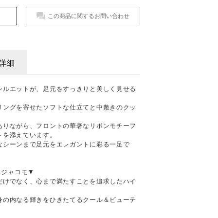
この商品に関するお問い合わせ
詳細
シルエットが、足元をすっきりと美しく見せる
リングを寄せたソフトな仕立てと中敷きのクッ
。
ありながら、フロントの華奢なリボンモチーフ
トを添えています。
なシーンまで足元をエレガントに彩る一足で
ドエジャコモ▼
だけでなく、心まで満たすことを追求したハイ
身の内なる輝きをひきたてるクール＆ビューテ