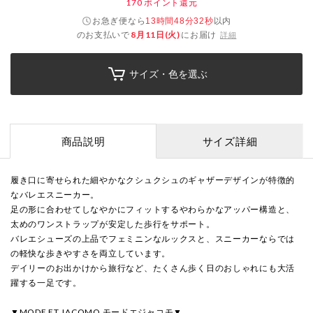
170
ポイント還元
お急ぎ便なら
以内
13時間48分31秒
のお支払いで
8月11日(火)
にお届け
詳細
サイズ・色を選ぶ
商品説明
サイズ詳細
履き口に寄せられた細やかなクシュクシュのギャザーデザインが特徴的
なバレエスニーカー。
足の形に合わせてしなやかにフィットするやわらかなアッパー構造と、
太めのワンストラップが安定した歩行をサポート。
バレエシューズの上品でフェミニンなルックスと、スニーカーならでは
の軽快な歩きやすさを両立しています。
デイリーのお出かけから旅行など、たくさん歩く日のおしゃれにも大活
躍する一足です。
▼MODE ET JACOMO モードエジャコモ▼