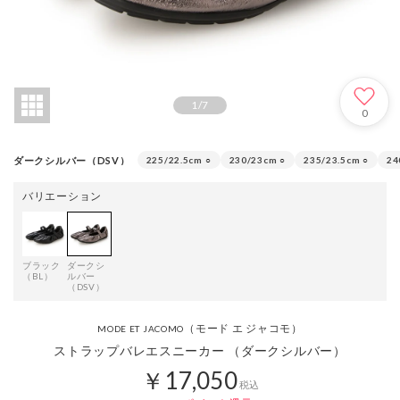
1
/
7
0
ダークシルバー（DSV）
225/22.5cm
○
230/23cm
○
235/23.5cm
○
24
バリエーション
ブラック
ダークシ
（BL）
ルバー
（DSV）
（モード エ ジャコモ）
MODE ET JACOMO
ストラップバレエスニーカー （ダークシルバー）
￥17,050
税込