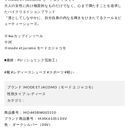
大人の女性に向け物質的なものだけでなく、心まで満たすことを追求し
たハイクリエイションブランド
『凛としてしなやかに、自分自身の内なる輝きをひきたてるクール＆ビ
ューティーシューズ』
※4㎜カッブインソール
※2E
※mode et jacomo モードエジャコモ
■素材：PU（シュリンク箔加工）
#靴 #レディースシューズ #スポーツ #軽い
ブランド
:
MODE ET JACOMO
（モード エ ジャコモ）
性別タイプ
:
レディース
カテゴリ
:
商品番号
： MO445BW005210
ブランド商品番号
： MJKK61051 DSV
色
： ダークシルバー（DSV）