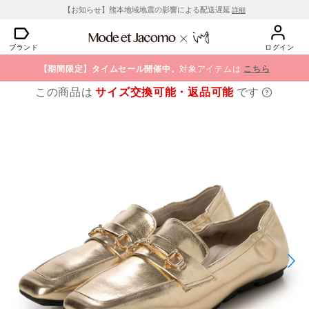
【お知らせ】熊本地域地震の影響による配送遅延
詳細
ブランド
ログイン
【期間限定】タイムセール開催中。
対象アイテムは
こちら
この商品は
サイズ交換可能・返品可能
です