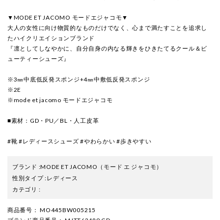
▼MODE ET JACOMO モードエジャコモ▼
大人の女性に向け物質的なものだけでなく、心まで満たすことを追求し
たハイクリエイションブランド
『凛としてしなやかに、自分自身の内なる輝きをひきたてるクール＆ビ
ューティーシューズ』
※3㎜中底低反発スポンジ+4㎜中敷低反発スポンジ
※2E
※mode et jacomo モードエジャコモ
■素材：GD・PU／BL・人工皮革
#靴 #レディースシューズ #やわらかい #歩きやすい
ブランド
:
MODE ET JACOMO
（モード エ ジャコモ）
性別タイプ
:
レディース
カテゴリ
:
商品番号
： MO445BW005215