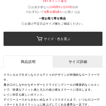
187
ポイント還元
お急ぎ便なら
以内
20時間51分49秒
のお支払いで
8月11日(火)
にお届け
詳細
一部お取り寄せ商品
お届け予定日はサイズ欄をご確認ください。
サイズ・色を選ぶ
商品説明
サイズ詳細
クラシカルでモダンなスクエアトゥのデザインが特徴的なローファーで
す。
履き口のしなやかなギャザーとドライビングソールの構築的なシルエッ
トで、快適なフィット感と大人の抜け感をスマートに演出します。
レイン対応も嬉しいポイント。
デイリーユースからきれいめなオフィススタイルまで、いつものコーデ
ィネートをスタイリッシュに格上げしてくれる優秀な一足です。