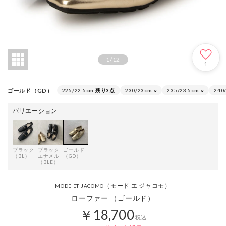
1
/
12
1
ゴールド（GD）
225/22.5cm
残り3点
230/23cm
○
235/23.5cm
○
240
バリエーション
ブラック
ブラック
ゴールド
（BL）
エナメル
（GD）
（BLE）
（モード エ ジャコモ）
MODE ET JACOMO
ローファー （ゴールド）
￥18,700
税込