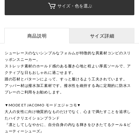
サイズ・色を選ぶ
商品説明
サイズ詳細
シューレースのないシンプルなフォルムが特徴的な異素材コンビのスリ
ッポンスニーカー。
ストレッチ素材のホールド感のある履き心地と程よい厚底ソールで、ア
クティブな日もおしゃれに過ごせます。
踵の芯材とパターンによって、すっと履けるよう工夫されています。
アッパー材は撥水加工素材です。撥水性を維持する為に定期的に防水ス
プレーのご利用をお勧めします。
▼MODE ET JACOMO モードエジャコモ▼
大人の女性に向け物質的なものだけでなく、心まで満たすことを追求し
たハイクリエイションブランド
『凛としてしなやかに、自分自身の内なる輝きをひきたてるクール＆ビ
ューティーシューズ』