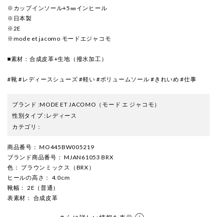
※カップインソール+5㎜インヒール
※日本製
※2E
※mode et jacomo モードエジャコモ
■素材：合成皮革+生地（撥水加工）
#靴 #レディースシューズ #軽い #ボリュームソール #きれいめ #仕事
ブランド
:
MODE ET JACOMO
（モード エ ジャコモ）
性別タイプ
:
レディース
カテゴリ
:
商品番号
： MO445BW005219
ブランド商品番号
： MJAN61053 BRX
色
： ブラウンミックス（BRX）
ヒールの高さ
： 4.0cm
靴幅
： 2E（普通）
表素材
： 合成皮革