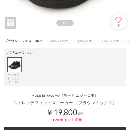
1
/
7
0
ブラウンミックス（BRX）
225/22.5cm
×
230/23cm
×
235/23.5cm
×
バリエーション
ブラウン
ミックス
（BRX）
（モード エ ジャコモ）
MODE ET JACOMO
ストレッチフィットスニーカー （ブラウンミックス）
￥19,800
税込
198
ポイント還元