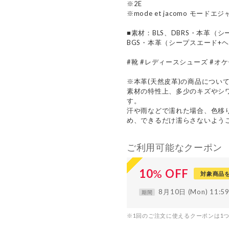
※2E
※mode et jacomo モードエ
■素材：BLS、DBRS・本革（
BGS・本革（シープスエード+
#靴 #レディースシューズ #オケ
※本革(天然皮革)の商品につい
素材の特性上、多少のキズやシ
す。
汗や雨などで濡れた場合、色移
め、できるだけ濡らさないよう
ご利用可能なクーポン
10
%
OFF
対象商品
8月10日 (Mon) 11:
期間
※1回のご注文に使えるクーポンは1