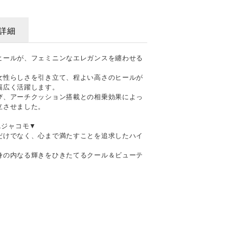
詳細
ヒールが、フェミニンなエレガンスを纏わせる
女性らしさを引き立て、程よい高さのヒールが
幅広く活躍します。
び、アーチクッション搭載との相乗効果によっ
立させました。
ドエジャコモ▼
だけでなく、心まで満たすことを追求したハイ
身の内なる輝きをひきたてるクール＆ビューテ