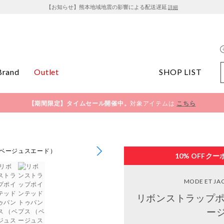
【お知らせ】熊本地域地震の影響による配送遅延
詳細
Brand
Outlet
SHOP LIST
【期間限定】タイムセール開催中。
対象アイテムは
こちら
10% OFF
クー
MODE ET J
リボンストラップポ
ー