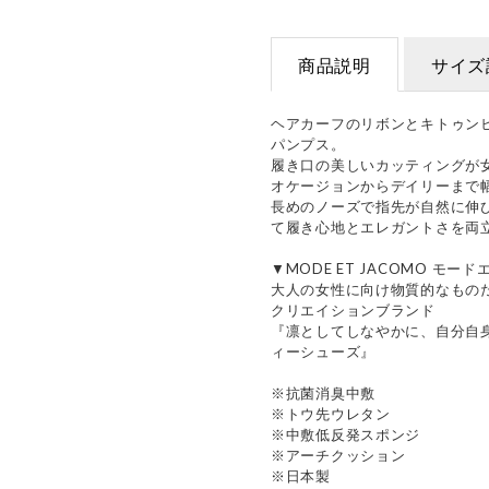
商品説明
サイズ
ヘアカーフのリボンとキトゥン
パンプス。
履き口の美しいカッティングが
オケージョンからデイリーまで
長めのノーズで指先が自然に伸
て履き心地とエレガントさを両
▼MODE ET JACOMO モー
大人の女性に向け物質的なもの
クリエイションブランド
『凛としてしなやかに、自分自
ィーシューズ』
※抗菌消臭中敷
※トウ先ウレタン
※中敷低反発スポンジ
※アーチクッション
※日本製