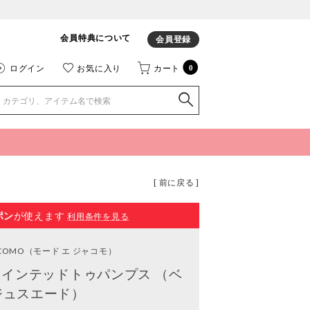
会員特典について
会員登録
ログイン
お気に入り
カート
0
[ 前に戻る ]
ポン
が使えます
利用条件を見る
ACOMO
（モード エ ジャコモ）
インテッドトゥパンプス （ベ
ジュスエード）