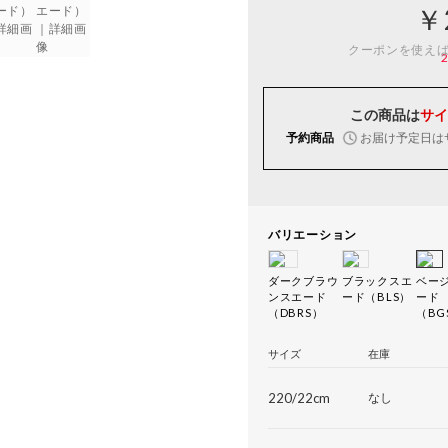
￥
クーポンを使え
この商品は
サイ
予約商品
お届け予定日は
バリエーション
ダークブラウ
ブラックスエ
ベー
ンスエード
ード（BLS）
ード
（DBRS）
（BG
サイズ
在庫
220/22cm
なし