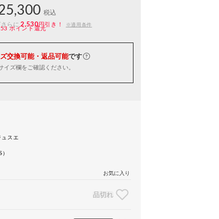
25,300
税込
2,530
ばさらに
円引き！
※適用条件
253
ポイント還元
ズ交換可能・返品可能
です
サイズ欄をご確認ください。
ジュスエ
S）
お気に入り
品切れ