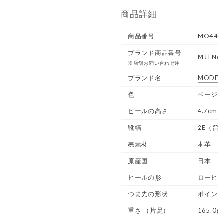
商品詳細
商品番号
MO44
ブランド商品番号
MJTN
※店舗お問い合わせ用
ブランド名
MODE
色
ベージ
ヒールの高さ
4.7cm
靴幅
2E（
表素材
本革
原産国
日本
ヒールの形
ローヒ
つま先の形状
ポイン
重さ
（片足）
165.0