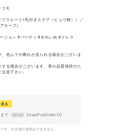
ジャコモ
シープスエード+毛付きステア（ヒョウ柄））／
ヘアカーフ）
ージョン #パーティ #きれいめ #ドレス
て
ワ、色ムラや擦れが見られる場合がございま
りする場合がございます。革の品質保持のた
ご注意下さい。
を見る
59まで
26awPreOrder10
コード
つです。注文後の適用はできません。