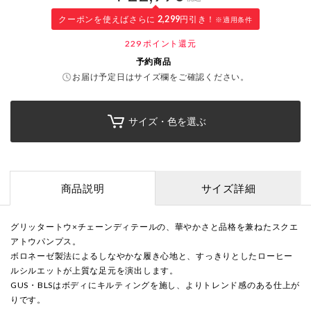
クーポンを使えばさらに
2,299
円引き！
※適用条件
229
ポイント還元
予約商品
お届け予定日はサイズ欄をご確認ください。
サイズ・色を選ぶ
商品説明
サイズ詳細
グリッタートウ×チェーンディテールの、華やかさと品格を兼ねたスクエ
アトウパンプス。
ボロネーゼ製法によるしなやかな履き心地と、すっきりとしたローヒー
ルシルエットが上質な足元を演出します。
GUS・BLSはボディにキルティングを施し、よりトレンド感のある仕上が
りです。