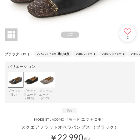
1
/
7
2
ブラック（BL）
225/22.5cm
残り3点
230/23cm
○
235/23.5cm
○
240/
バリエーション
ブラック
ブラック
グレース
（BL）
スエード
エード
（BLS）
（GYS）
（モード エ ジャコモ）
MODE ET JACOMO
スクエアフラットオペラパンプス （ブラック）
￥22,990
税込