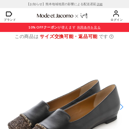
【お知らせ】熊本地域地震の影響による配送遅延
詳細
ブランド
ログイン
10% OFF
クーポン
が使えます
利用条件を見る
この商品は
サイズ交換可能・返品可能
です