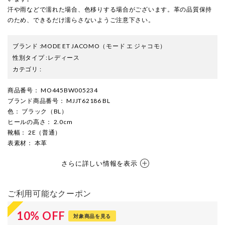
汗や雨などで濡れた場合、色移りする場合がございます。革の品質保持
のため、できるだけ濡らさないようご注意下さい。
ブランド
:
MODE ET JACOMO
（モード エ ジャコモ）
性別タイプ
:
レディース
カテゴリ
:
商品番号
： MO445BW005234
ブランド商品番号
： MJJT62186 BL
色
： ブラック（BL）
ヒールの高さ
： 2.0cm
靴幅
： 2E（普通）
表素材
： 本革
さらに詳しい情報を表示
ご利用可能なクーポン
10
%
OFF
対象商品を見る