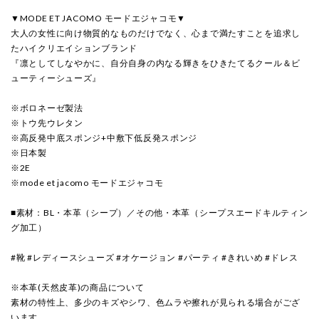
▼MODE ET JACOMO モードエジャコモ▼
大人の女性に向け物質的なものだけでなく、心まで満たすことを追求し
たハイクリエイションブランド
『凛としてしなやかに、自分自身の内なる輝きをひきたてるクール＆ビ
ューティーシューズ』
※ボロネーゼ製法
※トウ先ウレタン
※高反発中底スポンジ+中敷下低反発スポンジ
※日本製
※2E
※mode et jacomo モードエジャコモ
■素材：BL・本革（シープ）／その他・本革（シープスエードキルティン
グ加工）
#靴 #レディースシューズ #オケージョン #パーティ #きれいめ #ドレス
※本革(天然皮革)の商品について
素材の特性上、多少のキズやシワ、色ムラや擦れが見られる場合がござ
います。