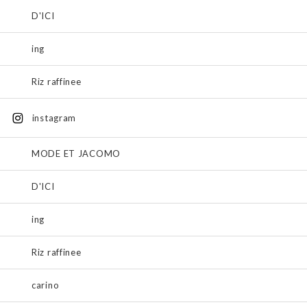
D'ICI
ing
Riz raffinee
instagram
MODE ET JACOMO
D'ICI
ing
Riz raffinee
carino