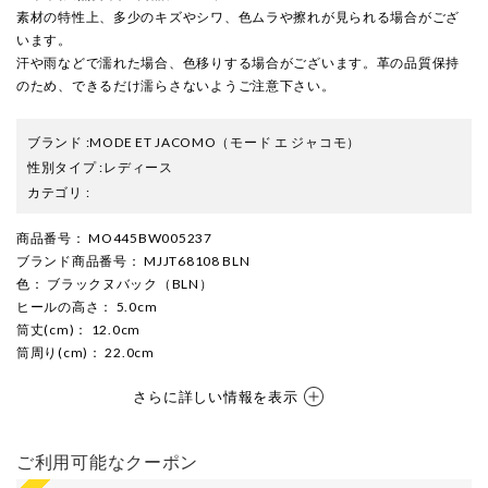
素材の特性上、多少のキズやシワ、色ムラや擦れが見られる場合がござ
います。
汗や雨などで濡れた場合、色移りする場合がございます。革の品質保持
のため、できるだけ濡らさないようご注意下さい。
ブランド
:
MODE ET JACOMO
（モード エ ジャコモ）
性別タイプ
:
レディース
カテゴリ
:
商品番号
： MO445BW005237
ブランド商品番号
： MJJT68108 BLN
色
： ブラックヌバック（BLN）
ヒールの高さ
： 5.0cm
筒丈(cm)
： 12.0cm
筒周り(cm)
： 22.0cm
さらに詳しい情報を表示
ご利用可能なクーポン