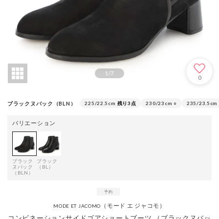
1
/
7
0
ブラックヌバック（BLN）
225/22.5cm
残り3点
230/23cm
○
235/23.5cm
バリエーション
ブラック
ブラック
ヌバック
（BL）
（BLN）
（モード エ ジャコモ）
MODE ET JACOMO
コンビネーションサイドゴアショートブーツ （ブラックヌバッ