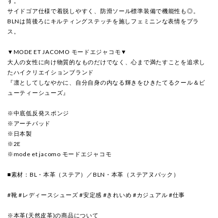
す。
サイドゴア仕様で着脱しやすく、防滑ソール標準装備で機能性も◎。
BLNは筒後ろにキルティングステッチを施しフェミニンな表情をプラ
ス。
▼MODE ET JACOMO モードエジャコモ▼
大人の女性に向け物質的なものだけでなく、心まで満たすことを追求し
たハイクリエイションブランド
『凛としてしなやかに、自分自身の内なる輝きをひきたてるクール＆ビ
ューティーシューズ』
※中底低反発スポンジ
※アーチパッド
※日本製
※2E
※mode et jacomo モードエジャコモ
■素材：BL・本革（ステア）／BLN・本革（ステアヌバック）
#靴 #レディースシューズ #安定感 #きれいめ #カジュアル #仕事
※本革(天然皮革)の商品について