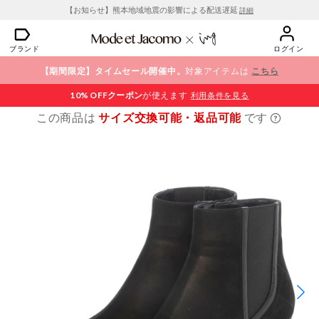
【お知らせ】熊本地域地震の影響による配送遅延
詳細
ブランド
ログイン
【期間限定】タイムセール開催中。
対象アイテムは
こちら
10% OFF
クーポン
が使えます
利用条件を見る
この商品は
サイズ交換可能・返品可能
です