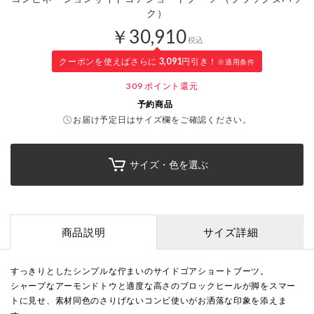
ク）
￥30,910
税込
クーポンを使えばさらに
3,091
円引き！
※適用条件
309
ポイント還元
予約商品
お届け予定日はサイズ欄をご確認ください。
サイズ・色を選ぶ
商品説明
サイズ詳細
すっきりとしたシンプルな佇まいのサイドゴアショートブーツ。
シャープなアーモンドトウと適度な高さのブロックヒールが脚をスマー
トに見せ、素材同色のさりげないコンビ使いがお洒落な印象を添えま