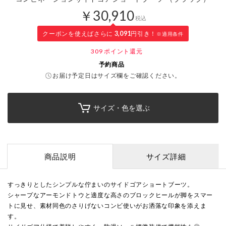
￥30,910
税込
クーポンを使えばさらに
3,091
円引き！
※適用条件
309
ポイント還元
予約商品
お届け予定日はサイズ欄をご確認ください。
サイズ・色を選ぶ
商品説明
サイズ詳細
すっきりとしたシンプルな佇まいのサイドゴアショートブーツ。
シャープなアーモンドトウと適度な高さのブロックヒールが脚をスマー
トに見せ、素材同色のさりげないコンビ使いがお洒落な印象を添えま
す。