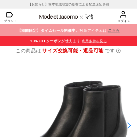
【お知らせ】熊本地域地震の影響による配送遅延
詳細
ブランド
ログイン
【期間限定】タイムセール開催中。
対象アイテムは
こちら
10% OFF
クーポン
が使えます
利用条件を見る
この商品は
サイズ交換可能・返品可能
です