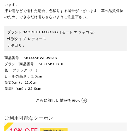
います。
汗や雨などで濡れた場合、色移りする場合がございます。革の品質保持
のため、できるだけ濡らさないようご注意下さい。
ブランド
:
MODE ET JACOMO
（モード エ ジャコモ）
性別タイプ
:
レディース
カテゴリ
:
商品番号
： MO445BW005238
ブランド商品番号
： MJJT68108 BL
色
： ブラック（BL）
ヒールの高さ
： 5.0cm
筒丈(cm)
： 12.0cm
筒周り(cm)
： 22.0cm
さらに詳しい情報を表示
ご利用可能なクーポン
10
%
OFF