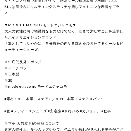
サイドゴア仕様で着脱しやすく、防滑ソール標準装備で機能性も◎。
BLNは筒後ろにキルティングステッチを施しフェミニンな表情をプラ
ス。
▼MODE ET JACOMO モードエジャコモ▼
大人の女性に向け物質的なものだけでなく、心まで満たすことを追求し
たハイクリエイションブランド
『凛としてしなやかに、自分自身の内なる輝きをひきたてるクール＆ビ
ューティーシューズ』
※中底低反発スポンジ
※アーチパッド
※日本製
※2E
※mode et jacomo モードエジャコモ
■素材：BL・本革（ステア）／BLN・本革（ステアヌバック）
#靴 #レディースシューズ #安定感 #きれいめ #カジュアル #仕事
※本革(天然皮革)の商品について
素材の特性上、多少のキズやシワ、色ムラや擦れが見られる場合がござ