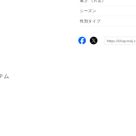
重さ
（片足）
シーズン
性別タイプ
テム