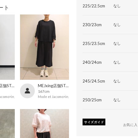
225/22.5cm
なし
ート
230/23cm
なし
235/23.5cm
なし
240/24cm
なし
245/24.5cm
なし
MEJxing店舗STAFF
MEJxing店舗STAFF
167cm
acomo×ing
Mode et Jacomo×ing
250/25cm
なし
サイズガイド
お気に入