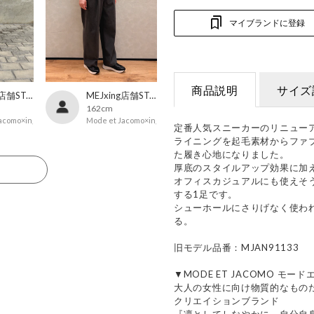
マイブランドに登録
商品説明
サイズ
MEJxing店舗STAFF
MEJxing店舗STAFF
162cm
acomo×ing
Mode et Jacomo×ing
定番人気スニーカーのリニュー
ライニングを起毛素材からファ
た履き心地になりました。
厚底のスタイルアップ効果に加
る
オフィスカジュアルにも使えそ
する1足です。
シューホールにさりげなく使わ
る。
旧モデル品番：MJAN91133
▼MODE ET JACOMO モー
大人の女性に向け物質的なもの
クリエイションブランド