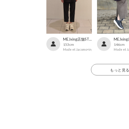
MEJxing店舗STAFF
153cm
146cm
Mode et Jacomo×ing
Mode et J
もっと見