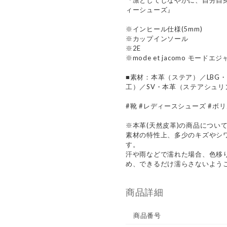
『凛としてしなやかに、自分自
ィーシューズ』
※インヒール仕様(5mm)
※カップインソール
※2E
※mode et jacomo モードエ
■素材：本革（ステア）／LBG
工）／SV・本革（ステアシュリ
#靴 #レディースシューズ #ボリ
※本革(天然皮革)の商品につい
素材の特性上、多少のキズやシ
す。
汗や雨などで濡れた場合、色移
め、できるだけ濡らさないよう
商品詳細
商品番号