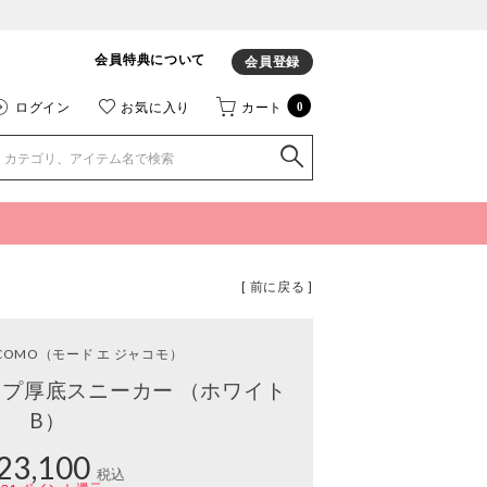
会員特典について
会員登録
ログイン
お気に入り
カート
0
[ 前に戻る ]
ACOMO
（モード エ ジャコモ）
プ厚底スニーカー （ホワイト
B）
23,100
税込