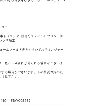
身の内なる輝きをひきたてるクール＆ビューテ
ジャコモ
・本革（ステア+踵部分ステアヘビプリント加
ンク箔加工）
ュームソール #歩きやすい #旅行 #レジャー
て
ワ、色ムラや擦れが見られる場合がございま
りする場合がございます。革の品質保持のた
ご注意下さい。
MO445BW005239