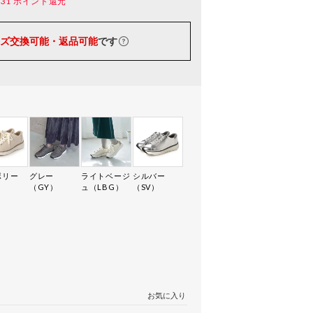
231
ポイント還元
ズ交換可能・返品可能
です
ボリー
グレー
ライトベージ
シルバー
）
（GY）
ュ（LBG）
（SV）
お気に入り