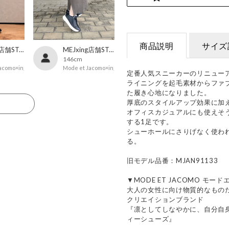
商品説明
サイズ
MEJxing店舗STAFF
MEJxing店舗STAFF
146cm
acomo×ing
Mode et Jacomo×ing
定番人気スニーカーのリニュー
ライニングを起毛素材からファ
た履き心地になりました。
厚底のスタイルアップ効果に加
る
オフィスカジュアルにも使えそ
する1足です。
シューホールにさりげなく使わ
る。
旧モデル品番：MJAN91133
▼MODE ET JACOMO モー
大人の女性に向け物質的なもの
クリエイションブランド
『凛としてしなやかに、自分自
ィーシューズ』