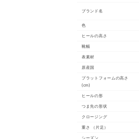
ブランド名
色
ヒールの高さ
靴幅
表素材
原産国
プラットフォームの高さ
(cm)
ヒールの形
つま先の形状
クロージング
重さ
（片足）
シーズン