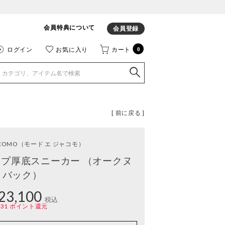
会員特典について
会員登録
ログイン
お気に入り
カート
0
[ 前に戻る ]
ACOMO
（モード エ ジャコモ）
プ厚底スニーカー （オークヌ
バック）
23,100
税込
231
ポイント還元