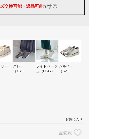
ズ交換可能・返品可能
です
ボリー
グレー
ライトベージ
シルバー
）
（GY）
ュ（LBG）
（SV）
お気に入り
品切れ