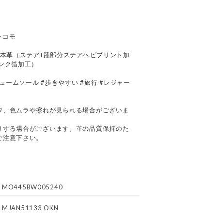
ジャコモ
・本革（ステア+踵部分ステアヘビプリント加
ンク箔加工）
ュームソール #歩きやすい #旅行 #レジャー
て
ワ、色ムラや擦れが見られる場合がございま
りする場合がございます。革の品質保持のた
ご注意下さい。
MO445BW005240
MJAN51133 OKN