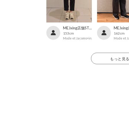
MEJxing店舗STAFF
153cm
162cm
Mode et Jacomo×ing
Mode et J
もっと見