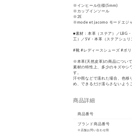
※インヒール仕様(5mm)
※カップインソール
※2E
※mode et jacomo モードエ
■素材：本革（ステア）／LBG
工）／SV・本革（ステアシュリ
#靴 #レディースシューズ #ボリ
※本革(天然皮革)の商品につい
素材の特性上、多少のキズやシ
す。
汗や雨などで濡れた場合、色移
め、できるだけ濡らさないよう
商品詳細
商品番号
ブランド商品番号
※店舗お問い合わせ用