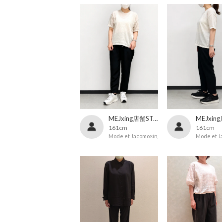
MEJxing店舗STAFF
161cm
161cm
Mode et Jacomo×ing
Mode et J