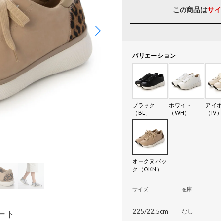
この商品は
サイ
バリエーション
ブラック
ホワイト
アイ
（BL）
（WH）
（IV
オークヌバッ
ク（OKN）
サイズ
在庫
225/22.5cm
なし
ート