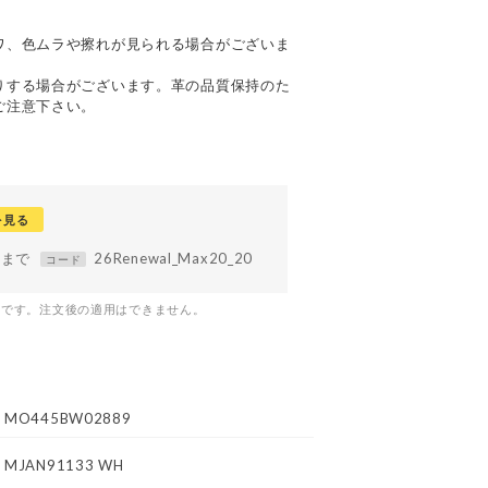
て
ワ、色ムラや擦れが見られる場合がございま
りする場合がございます。革の品質保持のた
ご注意下さい。
を見る
59まで
26Renewal_Max20_20
コード
つです。注文後の適用はできません。
MO445BW02889
MJAN91133 WH