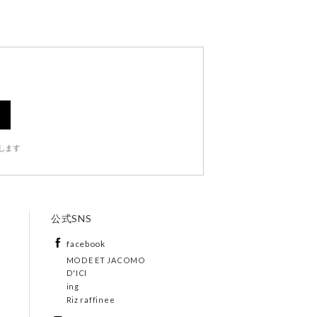
します
公式SNS
facebook
MODE ET JACOMO
D'ICI
ing
Riz raffinee