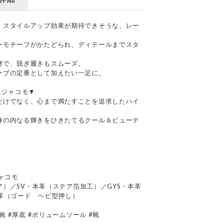
、スタイルアップ効果が期待できそうな、レー
ーモチーフがかたどられ、ディテールまでスタ
材で、脱ぎ履きもスムーズ。
ーブの定番として加えたい一足に。
ドエジャコモ▼
だけでなく、心まで満たすことを追求したハイ
身の内なる輝きをひきたてるクール＆ビューテ
ジャコモ
テア）／SV・本革（ステア箔加工）／GYS・本革
革（ゴード ヘビ型押し）
靴 #厚底 #ボリュームソール #靴