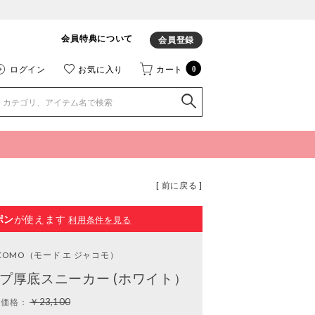
会員特典について
会員登録
ログイン
お気に入り
カート
0
[ 前に戻る ]
ポン
が使えます
利用条件を見る
ACOMO
（モード エ ジャコモ）
プ厚底スニーカー (ホワイト）
￥23,100
常価格：