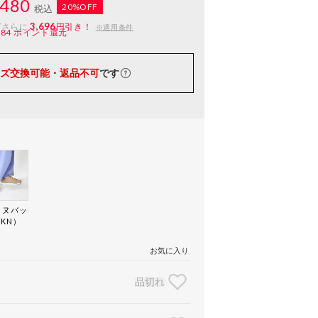
480
20%OFF
税込
3,696
ばさらに
円引き！
※適用条件
184
ポイント還元
ズ交換可能・返品不可
です
クヌバッ
KN）
お気に入り
品切れ