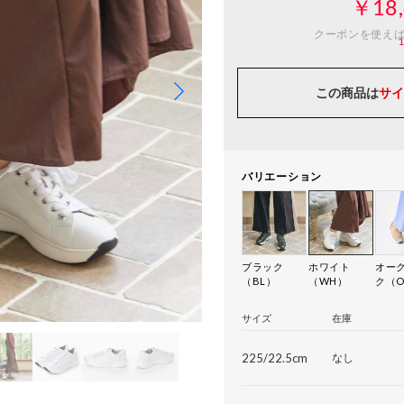
￥18,
クーポンを使え
この商品は
サイ
バリエーション
ブラック
ホワイト
オー
（BL）
（WH）
ク（O
サイズ
在庫
225/22.5cm
なし