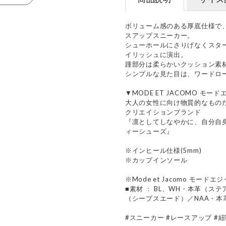
ボリューム感のある厚底仕様で
スアップスニーカー。
シューホールにさりげなくスタ
イリッシュに演出。
踵部分は柔らかいクッション素
シンプルな見た目は、ワードロ
▼MODE ET JACOMO モー
大人の女性に向け物質的なもの
クリエイションブランド
『凛としてしなやかに、自分自
ィーシューズ』
※インヒール仕様(5mm)
※カップインソール
※Mode et Jacomo モードエ
■素材 ： BL、WH・本革（ス
（シープスエード）／NAA・本
#スニーカー #レースアップ #紐