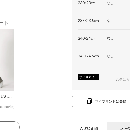
230/23cm
なし
235/23.5cm
なし
ート
240/24cm
なし
245/24.5cm
なし
サイズガイド
お気に入
MODEETJACOMOingSTAFF
マイブランドに登録
acomo×ing
る
商品説明
サイズ