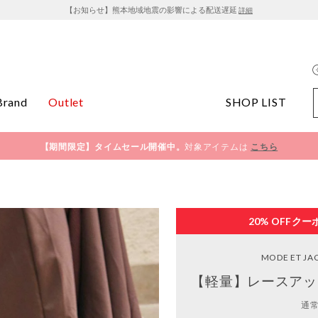
【お知らせ】熊本地域地震の影響による配送遅延
詳細
Brand
Outlet
SHOP LIST
【期間限定】タイムセール開催中。
対象アイテムは
こちら
20% OFF
クー
MODE ET J
【軽量】レースアッ
通