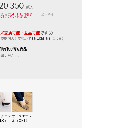
20,350
税込
4,070
ばさらに
円引き！
※適用条件
203
ポイント還元
ズ交換可能・返品可能
です
以内
のお支払いで
8月10日(月)
にお届け
2秒
部お取り寄せ商品
確認ください。
ックコン
オークエナメ
LC）
ル（OKE）