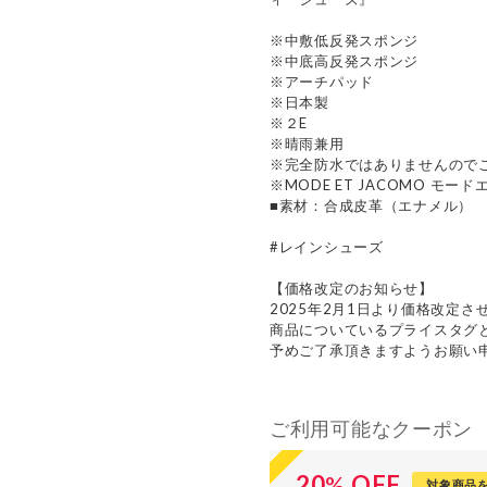
※中敷低反発スポンジ
※中底高反発スポンジ
※アーチパッド
※日本製
※２E
※晴雨兼用
※完全防水ではありませんので
※MODE ET JACOMO モー
■素材：合成皮革（エナメル）
#レインシューズ
【価格改定のお知らせ】
2025年2月1日より価格改定さ
商品についているプライスタグ
予めご了承頂きますようお願い
ご利用可能なクーポン
20
%
OFF
対象商品