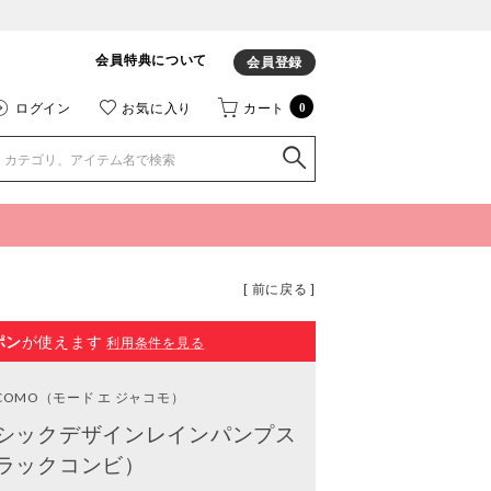
会員特典について
会員登録
ログイン
お気に入り
カート
0
[ 前に戻る ]
ポン
が使えます
利用条件を見る
ACOMO
（モード エ ジャコモ）
シックデザインレインパンプス
ラックコンビ）