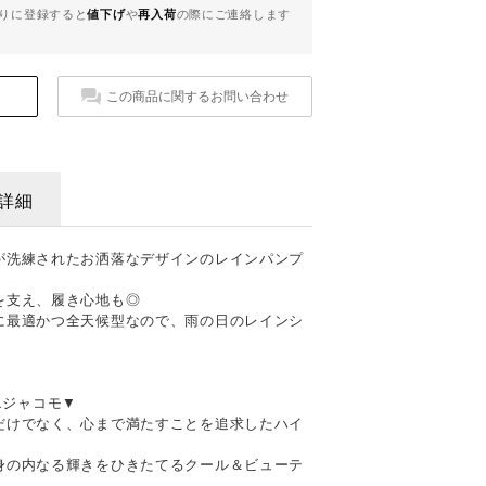
りに登録すると
値下げ
や
再入荷
の際にご連絡します
この商品に関するお問い合わせ
詳細
が洗練されたお洒落なデザインのレインパンプ
を支え、履き心地も◎
に最適かつ全天候型なので、雨の日のレインシ
。
ドエジャコモ▼
だけでなく、心まで満たすことを追求したハイ
身の内なる輝きをひきたてるクール＆ビューテ