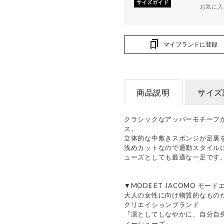
サイズガイド
お気に入
マイブランドに登録
商品説明
サイズ
クラシックなアッパーモチーフ
ス。
立体的な中敷きスポンジが足裏
浅めカットなので通勤スタイル
ューズとしても最適な一足です
▼MODE ET JACOMO モー
大人の女性に向け物質的なもの
クリエイションブランド
『凛としてしなやかに、自分自
ィーシューズ』