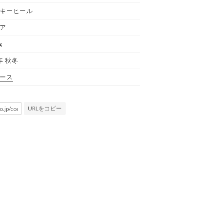
キーヒール
ア
g
年 秋冬
ース
URLをコピー