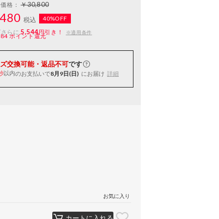
￥30,800
常価格：
480
40%OFF
税込
5,544
ばさらに
円引き！
※適用条件
184
ポイント還元
ズ交換可能・返品不可
です
以内
のお支払いで
8月9日(日)
にお届け
詳細
秒
お気に入り
カートに入れる