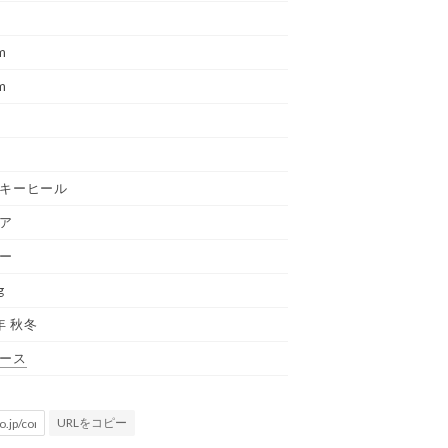
m
m
キーヒール
ア
ー
g
年 秋冬
ース
URLをコピー