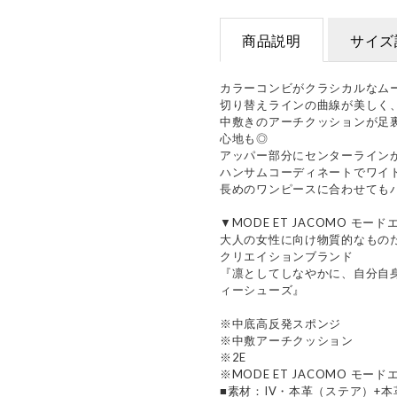
商品説明
サイズ
カラーコンビがクラシカルなム
切り替えラインの曲線が美しく
中敷きのアーチクッションが足
心地も◎
アッパー部分にセンターライン
ハンサムコーディネートでワイ
長めのワンピースに合わせても
▼MODE ET JACOMO モー
大人の女性に向け物質的なもの
クリエイションブランド
『凛としてしなやかに、自分自
ィーシューズ』
※中底高反発スポンジ
※中敷アーチクッション
※2E
※MODE ET JACOMO モー
■素材：IV・本革（ステア）+