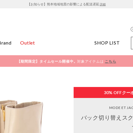
【お知らせ】熊本地域地震の影響による配送遅延
詳細
Brand
Outlet
SHOP LIST
【期間限定】タイムセール開催中。
対象アイテムは
こちら
30% OFF
クー
MODE ET J
バック切り替えスク