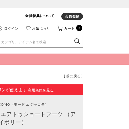
会員特典について
会員登録
ログイン
お気に入り
カート
0
[ 前に戻る ]
ポン
が使えます
利用条件を見る
ACOMO
（モード エ ジャコモ）
エアトゥショートブーツ （ア
イボリー）