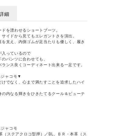
詳細
ードを漂わせるショートブーツ。
、サイドから見てもエレガントさを演出。
裏を支え、内側ゴムが足当たりも優しく、履き
が入っているので
ドのパンツに合わせても、
バランス良くコーディネート出来る一足です。
ドエジャコモ▼
だけでなく、心まで満たすことを追求したハイ
身の内なる輝きをひきたてるクール＆ビューテ
ドエジャコモ
本革（ステアクロコ型押）／BL、ＢＲ・本革（ス