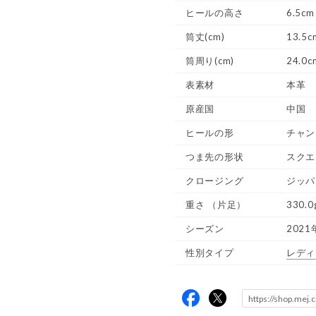
ヒールの高さ
6.5cm
筒丈(cm)
13.5c
筒周り(cm)
24.0c
表素材
本革
原産国
中国
ヒールの形
チャン
つま先の形状
スクエ
クロージング
ジッパ
重さ
（片足）
330.0
シーズン
2021
性別タイプ
レディ