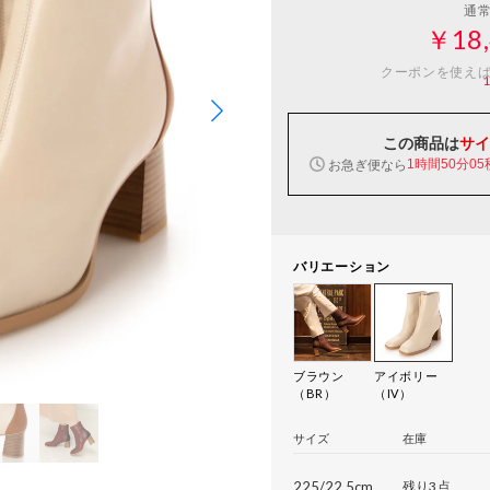
通
￥18,
クーポンを使え
この商品は
サイ
お急ぎ便なら
1時間50分04
バリエーション
ブラウン
アイボリー
（BR）
（IV）
サイズ
在庫
225/22.5cm
残り3点