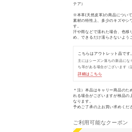
テア）
※本革(天然皮革)の商品につい
素材の特性上、多少のキズやシ
す。
汗や雨などで濡れた場合、色移
め、できるだけ濡らさないよう
こちらはアウトレット品です
主にはシーズン落ちの新品にな
ち等がある場合がございます（
詳細はこちら
＊注）本品はキャリー商品のた
れる場合がございますが検品の
なります。
予めご了承の上お買い求めくだ
ご利用可能なクーポン