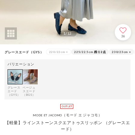
1
/
12
36
グレースエード（GYS）
220/22cm
×
225/22.5cm
残り2点
230/23cm
○
バリエーション
グレース
ベージュ
エード
スエード
（GYS）
（BGS）
（モード エ ジャコモ）
MODE ET JACOMO
【軽量】ラインストーンスクエアトゥスリッポン （グレースエ
ード）