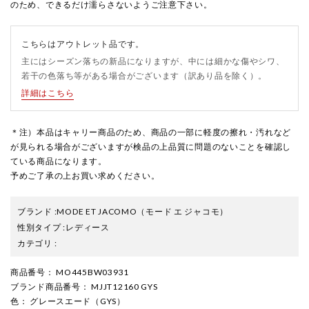
のため、できるだけ濡らさないようご注意下さい。
こちらはアウトレット品です。
主にはシーズン落ちの新品になりますが、中には細かな傷やシワ、
若干の色落ち等がある場合がございます（訳あり品を除く）。
詳細はこちら
＊注）本品はキャリー商品のため、商品の一部に軽度の擦れ・汚れなど
が見られる場合がございますが検品の上品質に問題のないことを確認し
ている商品になります。
予めご了承の上お買い求めください。
ブランド
:
MODE ET JACOMO
（モード エ ジャコモ）
性別タイプ
:
レディース
カテゴリ
:
商品番号
： MO445BW03931
ブランド商品番号
： MJJT12160 GYS
色
： グレースエード（GYS）