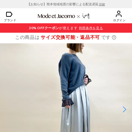
【お知らせ】熊本地域地震の影響による配送遅延
詳細
ブランド
ログイン
20% OFF
クーポン
が使えます
利用条件を見る
この商品は
サイズ交換可能・返品不可
です