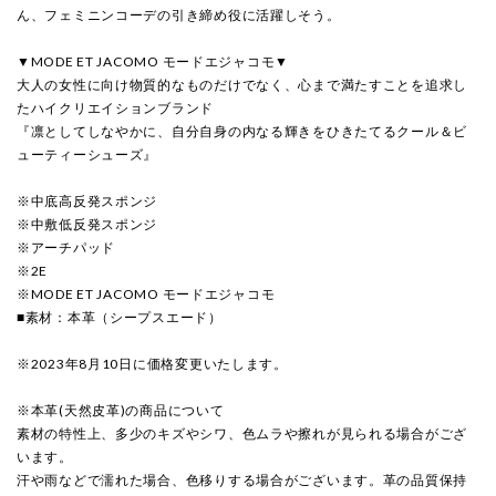
ん、フェミニンコーデの引き締め役に活躍しそう。
▼MODE ET JACOMO モードエジャコモ▼
大人の女性に向け物質的なものだけでなく、心まで満たすことを追求し
たハイクリエイションブランド
『凛としてしなやかに、自分自身の内なる輝きをひきたてるクール＆ビ
ューティーシューズ』
※中底高反発スポンジ
※中敷低反発スポンジ
※アーチパッド
※2E
※MODE ET JACOMO モードエジャコモ
■素材：本革（シープスエード）
※2023年8月10日に価格変更いたします。
※本革(天然皮革)の商品について
素材の特性上、多少のキズやシワ、色ムラや擦れが見られる場合がござ
います。
汗や雨などで濡れた場合、色移りする場合がございます。革の品質保持