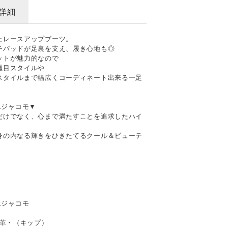
詳細
たレースアップブーツ。
チパッドが足裏を支え、履き心地も◎
ットが魅力的なので
麗目スタイルや
スタイルまで幅広くコーディネート出来る一足
ドエジャコモ▼
だけでなく、心まで満たすことを追求したハイ
身の内なる輝きをひきたてるクール＆ビューテ
ドエジャコモ
本革・（キップ）