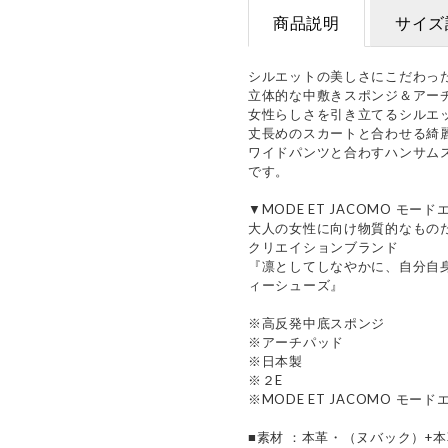
商品説明
サイズ
シルエットの美しさにこだわっ
立体的な中敷きスポンジ＆アー
女性らしさを引き立てるシルエ
丈長めのスカートと合わせる綺
ワイドパンツと合わすハンサム
です。
▼MODE ET JACOMO モー
大人の女性に向け物質的なもの
クリエイションブランド
『凛としてしなやかに、自分自
ィーシューズ』
※高反発中底スポンジ
※アーチパッド
※日本製
※２E
※MODE ET JACOMO モー
■素材 ：本革・（ヌバック）+