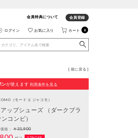
会員特典について
会員登録
ログイン
お気に入り
カート
0
[ 前に戻る ]
ポン
が使えます
利用条件を見る
ACOMO
（モード エ ジャコモ）
アップシューズ （ダークブラ
ウンコンビ）
￥31,900
常価格：
800
37%OFF