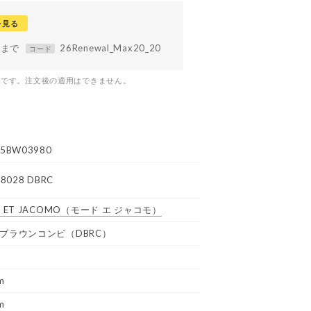
を見る
59まで
26Renewal_Max20_20
コード
つです。注文後の適用はできません。
5BW03980
18028 DBRC
 ET JACOMO
（モード エ ジャコモ）
ブラウンコンビ（DBRC）
m
m