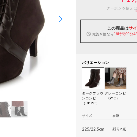
クーポンを使え
この商品は
サイ
お急ぎ便なら
18時間09分4
バリエーション
ダークブラウ
グレーコンビ
ンコンビ
（GYC）
（DBRC）
サイズ
在庫
225/22.5cm
残り2点