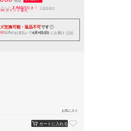
税込
3,960
ばさらに
円引き！
※適用条件
198
ポイント還元
ズ交換可能・返品不可
です
以内
のお支払いで
8月9日(日)
にお届け
詳細
7秒
お気に入り
カートに入れる