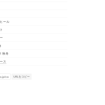
ヒール
ト
ー
g
年 秋冬
ース
URLをコピー