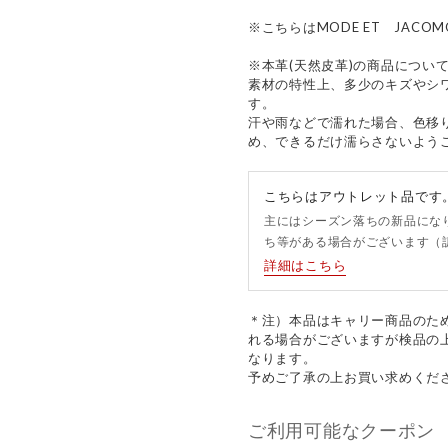
※こちらはMODE ET JAC
※本革(天然皮革)の商品につい
素材の特性上、多少のキズやシ
す。
汗や雨などで濡れた場合、色移
め、できるだけ濡らさないよう
こちらはアウトレット品です
主にはシーズン落ちの新品にな
ち等がある場合がございます（
詳細はこちら
＊注）本品はキャリー商品のた
れる場合がございますが検品の
なります。
予めご了承の上お買い求めくだ
ご利用可能なクーポン