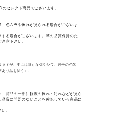
OMOのセレクト商品でございます。
て
ワ、色ムラや擦れが見られる場合がございま
りする場合がございます。革の品質保持のた
ご注意下さい。
。
りますが、中には細かな傷やシワ、若干の色落
訳あり品を除く）。
め、商品の一部に軽度の擦れ・汚れなどが見ら
上品質に問題のないことを確認している商品に
さい。