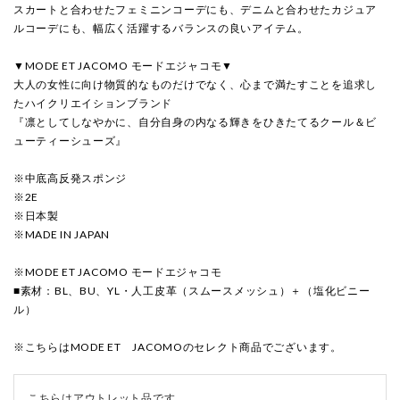
スカートと合わせたフェミニンコーデにも、デニムと合わせたカジュア
ルコーデにも、幅広く活躍するバランスの良いアイテム。
▼MODE ET JACOMO モードエジャコモ▼
大人の女性に向け物質的なものだけでなく、心まで満たすことを追求し
たハイクリエイションブランド
『凛としてしなやかに、自分自身の内なる輝きをひきたてるクール＆ビ
ューティーシューズ』
※中底高反発スポンジ
※2E
※日本製
※MADE IN JAPAN
※MODE ET JACOMO モードエジャコモ
■素材：BL、BU、YL・人工皮革（スムースメッシュ）＋（塩化ビニー
ル）
※こちらはMODE ET JACOMOのセレクト商品でございます。
こちらはアウトレット品です。