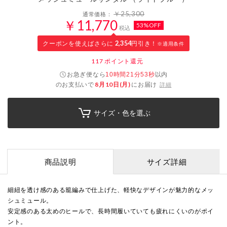
￥25,300
通常価格：
￥11,770
53%OFF
税込
クーポンを使えばさらに
2,354
円引き！
※適用条件
117
ポイント還元
お急ぎ便なら
以内
10時間21分53秒
のお支払いで
8月10日(月)
にお届け
詳細
サイズ・色を選ぶ
商品説明
サイズ詳細
細紐を透け感のある籠編みで仕上げた、軽快なデザインが魅力的なメッ
シュミュール。
安定感のある太めのヒールで、長時間履いていても疲れにくいのがポイ
ント。