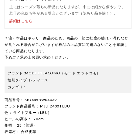
主にはシーズン落ちの新品になりますが、中には細かな傷やシワ、
若干の色落ち等がある場合がございます（訳あり品を除く）。
詳細はこちら
＊注）本品はキャリー商品のため、商品の一部に軽度の擦れ・汚れなど
が見られる場合がございますが検品の上品質に問題のないことを確認し
ている商品になります。
予めご了承の上お買い求めください。
ブランド
:
MODE ET JACOMO
（モード エ ジャコモ）
性別タイプ
:
レディース
カテゴリ
:
商品番号
： MO445BW04039
ブランド商品番号
： MJLF24001 LBU
色
： ライトブルー（LBU）
ヒールの高さ
： 8.0cm
靴幅
： 2E（普通）
表素材
： 合成皮革