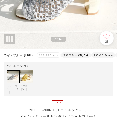
1
/
16
23
ライトブルー（LBU）
225/22.5cm
×
230/23cm
残り3点
235/23.5cm
○
バリエーション
ライトブ
イエロー
ルー（LB
（YL）
U）
（モード エ ジャコモ）
MODE ET JACOMO
メッシュミュールサンダル （ライトブルー）