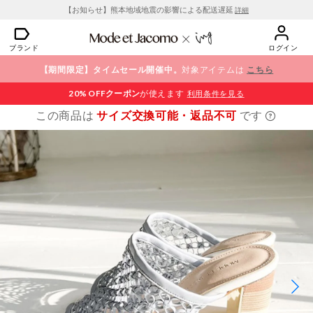
【お知らせ】熊本地域地震の影響による配送遅延
詳細
ブランド
ログイン
【期間限定】タイムセール開催中。
対象アイテムは
こちら
20% OFF
クーポン
が使えます
利用条件を見る
この商品は
サイズ交換可能・返品不可
です