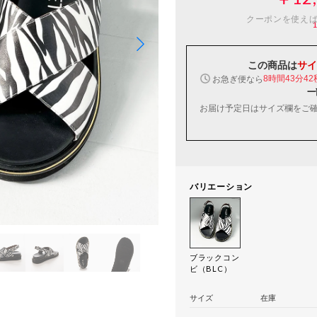
クーポンを使え
この商品は
サイ
お急ぎ便なら
8時間43分41
一
お届け予定日はサイズ欄をご
バリエーション
ブラックコン
ビ（BLC）
サイズ
在庫