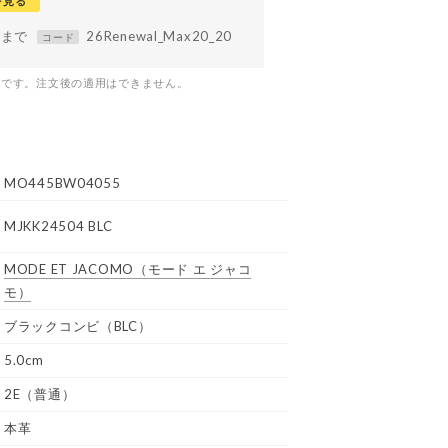
を見る
59まで
26Renewal_Max20_20
コード
つです。注文後の適用はできません。
MO445BW04055
MJKK24504 BLC
MODE ET JACOMO
（モード エ ジャコ
モ）
ブラックコンビ（BLC）
5.0cm
2E（普通）
本革