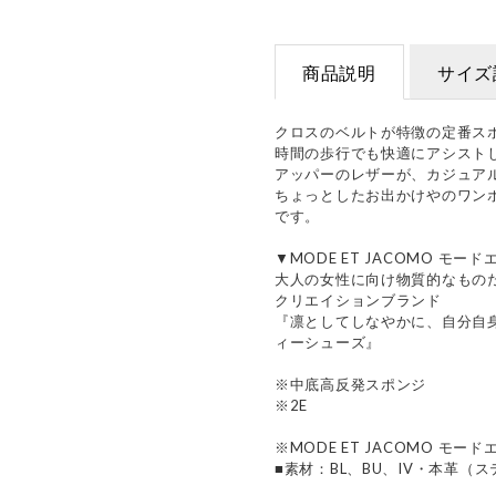
商品説明
サイズ
クロスのベルトが特徴の定番ス
時間の歩行でも快適にアシスト
アッパーのレザーが、カジュア
ちょっとしたお出かけやのワン
です。
▼MODE ET JACOMO モー
大人の女性に向け物質的なもの
クリエイションブランド
『凛としてしなやかに、自分自
ィーシューズ』
※中底高反発スポンジ
※2E
※MODE ET JACOMO モー
■素材：BL、BU、IV・本革（