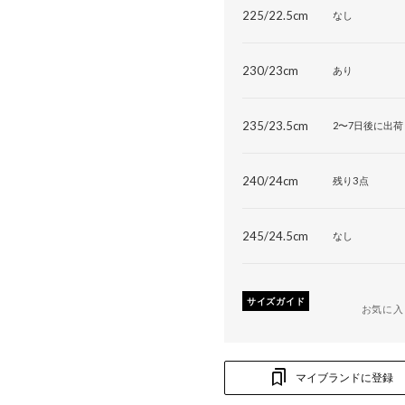
225/22.5cm
なし
230/23cm
あり
235/23.5cm
2〜7日後に出荷
240/24cm
残り3点
245/24.5cm
なし
サイズガイド
お気に入
マイブランドに登録