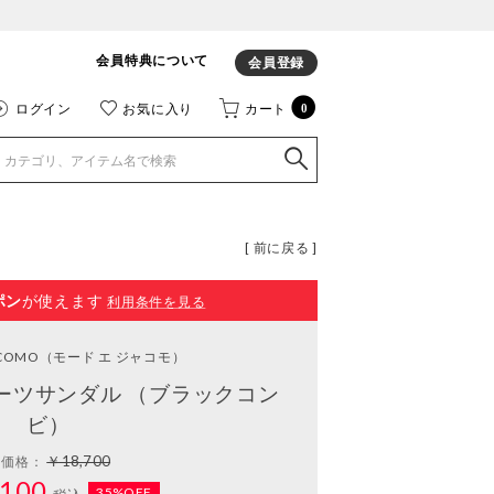
会員特典について
会員登録
ログイン
お気に入り
カート
0
[ 前に戻る ]
ポン
が使えます
利用条件を見る
ACOMO
（モード エ ジャコモ）
ーツサンダル （ブラックコン
ビ）
￥18,700
常価格：
100
35%OFF