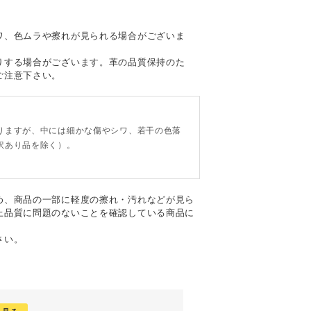
て
ワ、色ムラや擦れが見られる場合がございま
りする場合がございます。革の品質保持のた
ご注意下さい。
。
りますが、中には細かな傷やシワ、若干の色落
訳あり品を除く）。
め、商品の一部に軽度の擦れ・汚れなどが見ら
上品質に問題のないことを確認している商品に
さい。