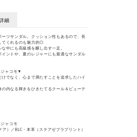
詳細
ポーツサンダル。クッション性もあるので、長
してくれるのも魅力的◎
ルな中にも高級感を醸し出す一足。
ポイントや、夏のレジャーにも最適なサンダル
ドエジャコモ▼
だけでなく、心まで満たすことを追求したハイ
身の内なる輝きをひきたてるクール＆ビューテ
ドエジャコモ
ステア）／BLC・本革（ステアゼブラプリント）