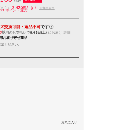
税込
2,420
ばさらに
円引き！
※適用条件
121
ポイント還元
ズ交換可能・返品不可
です
以内
のお支払いで
8月8日(土)
にお届け
詳細
秒
部お取り寄せ商品
確認ください。
お気に入り